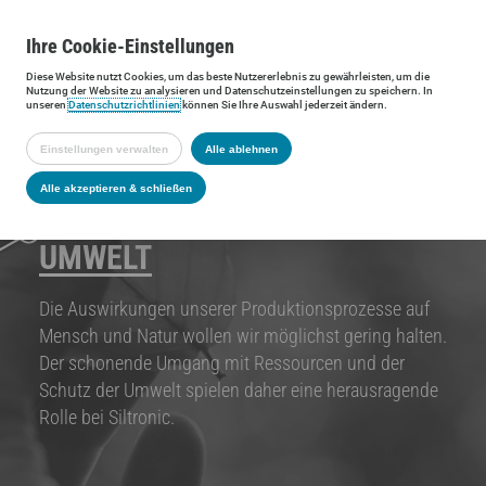
Ihre
Cookie
-Einstellungen
Diese
Website
nutzt Cookies, um das beste Nutzererlebnis zu gewährleisten, um die
Nutzung der
Website
zu analysieren und Datenschutzeinstellungen zu speichern. In
unseren
Datenschutzrichtlinien
können Sie Ihre Auswahl jederzeit ändern.
Einstellungen verwalten
Alle ablehnen
Alle akzeptieren & schließen
UMWELT
Die Auswirkungen unserer Produktionsprozesse auf
Mensch und Natur wollen wir möglichst gering halten.
Der schonende Umgang mit Ressourcen und der
Schutz der Umwelt spielen daher eine herausragende
Rolle bei Siltronic.