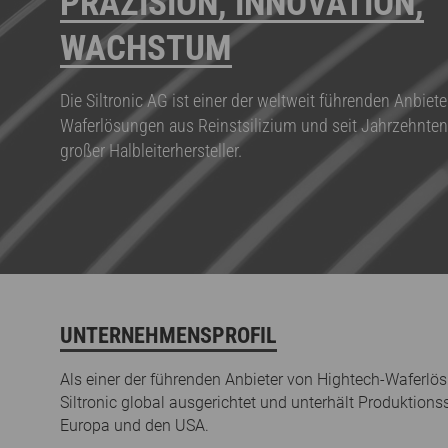
PRÄZISION, INNOVATION,
WACHSTUM
Die Siltronic AG ist einer der weltweit führenden Anbiet
Waferlösungen aus Reinstsilizium und seit Jahrzehnten 
großer Halbleiterhersteller.
UNTERNEHMENSPROFIL
Als einer der führenden Anbieter von Hightech-Waferlös
Siltronic global ausgerichtet und unterhält Produktionss
Europa und den USA.