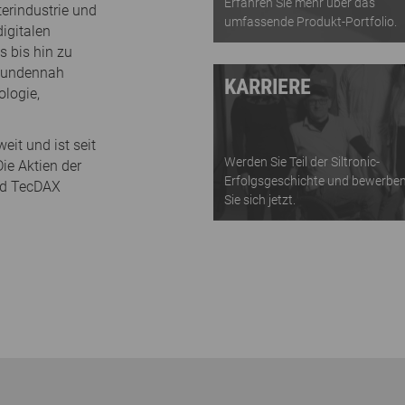
Erfahren Sie mehr über das
erindustrie und
umfassende Produkt-Portfolio.
igitalen
 bis hin zu
 kundennah
KARRIERE
ologie,
eit und ist seit
Werden Sie Teil der Siltronic-
ie Aktien der
Erfolgsgeschichte und bewerbe
nd TecDAX
Sie sich jetzt.