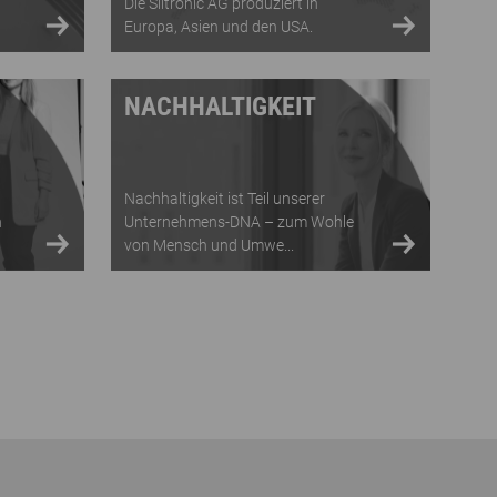
Die Siltronic AG produziert in
Europa, Asien und den USA.
NACHHALTIGKEIT
Nachhaltigkeit ist Teil unserer
n
Unternehmens-DNA – zum Wohle
von Mensch und Umwe...