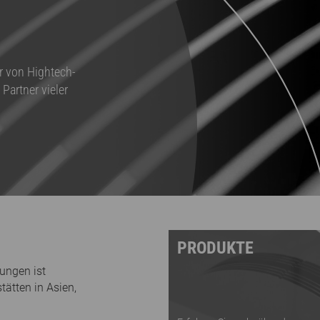
er von Hightech-
Partner vieler
PRODUKTE
ungen ist
tätten in Asien,