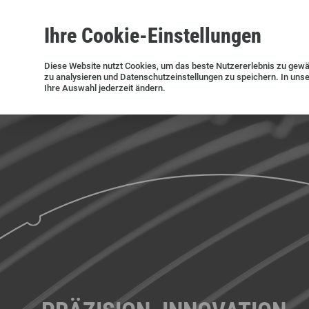
Ihre
Cookie
-Einstellungen
Siliziumwafer
Siltronic AG
Nachhaltigkeit
Erfolgsgeschichten
Investor Relations
Presseinformationen
Diese
Website
nutzt Cookies, um das beste Nutzererlebnis zu gewä
zu analysieren und Datenschutzeinstellungen zu speichern. In uns
Aktuelle Meldungen und Archiv
Ihre Auswahl jederzeit ändern.
Offene Stellen in Deutschland
Offene Stellen in den USA
Offene Stellen in Singapur