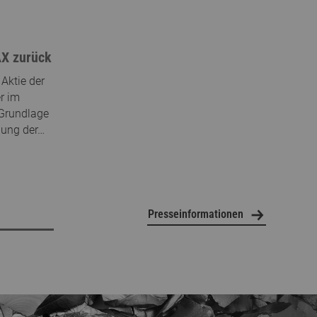
AX zurück
Aktie der
er im
 Grundlage
klung der…
Presseinformationen