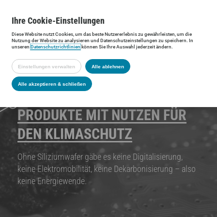
Ihre
Cookie
-Einstellungen
Diese
Website
nutzt Cookies, um das beste Nutzererlebnis zu gewährleisten, um die
Nutzung der
Website
zu analysieren und Datenschutzeinstellungen zu speichern. In
unseren
Datenschutzrichtlinien
können Sie Ihre Auswahl jederzeit ändern.
Einstellungen verwalten
Alle ablehnen
Alle akzeptieren & schließen
PRODUKTE MIT NUTZEN FÜR
DEN KLIMASCHUTZ
Ohne Siliziumwafer gäbe es keine Digitalisierung,
keine Elektromobilität, keine Dekarbonisierung – also
keine Energiewende.