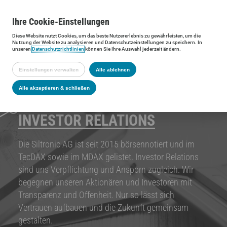
Ihre
Cookie
-Einstellungen
Diese
Website
nutzt Cookies, um das beste Nutzererlebnis zu gewährleisten, um die
Nutzung der
Website
zu analysieren und Datenschutzeinstellungen zu speichern. In
unseren
Datenschutzrichtlinien
können Sie Ihre Auswahl jederzeit ändern.
Einstellungen verwalten
Alle ablehnen
Alle akzeptieren & schließen
INVESTOR RELATIONS
Die Siltronic AG ist seit 2015 börsennotiert und im
TecDAX sowie im MDAX gelistet. Investor Relations
sind uns Verpflichtung und Ansporn zugleich. Wir
begegnen unseren Aktionären und Investoren mit
Transparenz und Offenheit. Nur so lässt sich
Vertrauen aufbauen und die Zukunft gemeinsam
gestalten.