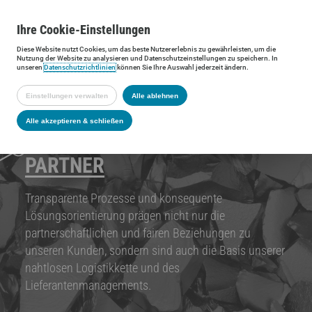
Ihre
Cookie
-Einstellungen
Diese
Website
nutzt Cookies, um das beste Nutzererlebnis zu gewährleisten, um die
Nutzung der
Website
zu analysieren und Datenschutzeinstellungen zu speichern. In
unseren
Datenschutzrichtlinien
können Sie Ihre Auswahl jederzeit ändern.
Einstellungen verwalten
Alle ablehnen
Alle akzeptieren & schließen
PARTNER
Transparente Prozesse und konsequente
Lösungsorientierung prägen nicht nur die
partnerschaftlichen und fairen Beziehungen zu
unseren Kunden, sondern sind auch die Basis unserer
nahtlosen Logistikkette und des
Lieferantenmanagements.