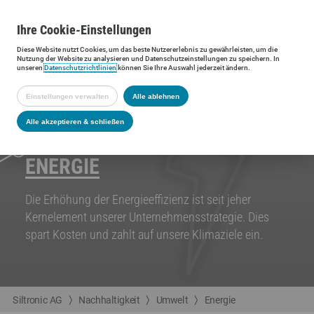
Ihre
Cookie
-Einstellungen
Diese
Website
nutzt Cookies, um das beste Nutzererlebnis zu gewährleisten, um die
Nutzung der
Website
zu analysieren und Datenschutzeinstellungen zu speichern. In
unseren
Datenschutzrichtlinien
können Sie Ihre Auswahl jederzeit ändern.
Einstellungen verwalten
Alle ablehnen
Alle akzeptieren & schließen
ENERGIE
Die Erhöhung der Energieeffizienz ist seit jeher
Kernelement unserer Unternehmensstrategie. Dies
spart Kosten und zahlt auf unsere Klimaziele ein.
Siltronic AG
Nachhaltigkeit
Umwelt
Energie