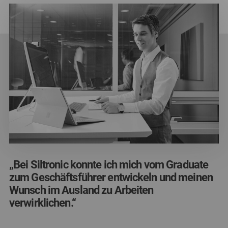
„Bei Siltronic konnte ich mich vom Graduate
„Bei Siltronic konnte ich mich vom Graduate
„Bei Siltronic konnte ich mich vom Graduate
zum Geschäftsführer entwickeln und meinen
zum Geschäftsführer entwickeln und meinen
zum Geschäftsführer entwickeln und meinen
Wunsch im Ausland zu Arbeiten
Wunsch im Ausland zu Arbeiten
Wunsch im Ausland zu Arbeiten
verwirklichen.“
verwirklichen.“
verwirklichen.“