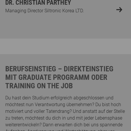
DR. CHRISTIAN PARTHEY
DR. CHRISTIAN PARTHEY
DR. CHRISTIAN PARTHEY
Managing Director Siltronic Korea LTD.
Managing Director Siltronic Korea LTD.
Managing Director Siltronic Korea LTD.
BERUFSEINSTIEG – DIREKTEINSTIEG
MIT GRADUATE PROGRAMM ODER
TRAINING ON THE JOB
Du hast dein Studium erfolgreich abgeschlossen und
möchtest nun Verantwortung übernehmen? Du bist hoch
motiviert und voller Tatendrang? Und anstatt auf der Stelle
zu treten, möchtest du dich in und mit jeder Lebensphase
weiterentwickeln? Dann erwarten dich bei uns spannende