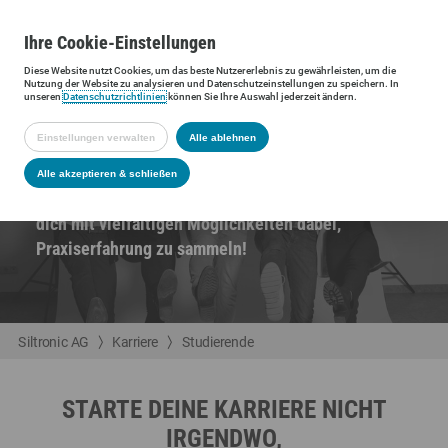
Ihre
Cookie
-Einstellungen
Diese
Website
nutzt Cookies, um das beste Nutzererlebnis zu gewährleisten, um die
Nutzung der
Website
zu analysieren und Datenschutzeinstellungen zu speichern. In
unseren
Datenschutzrichtlinien
können Sie Ihre Auswahl jederzeit ändern.
STUDIERENDE UND
Einstellungen verwalten
Alle ablehnen
ABSOLVENTEN
Alle akzeptieren & schließen
Du willst dich weiterentwickeln? Wir unterstützen
dich mit vielfältigen Möglichkeiten dabei,
Praxiserfahrung zu sammeln!
Siltronic AG
Karriere
Studierende
STARTE DEINE KARRIERE NICHT
IRGENDWO,