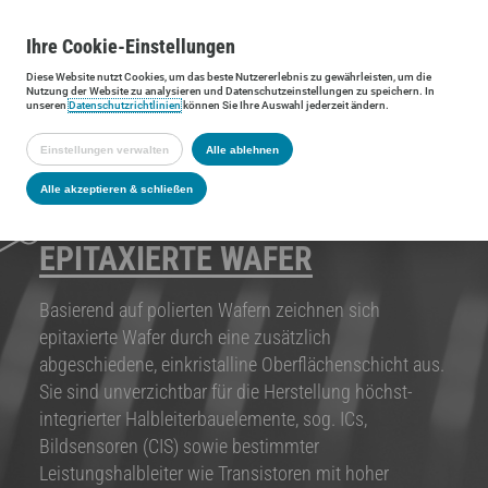
Ihre
Cookie
-Einstellungen
Diese
Website
nutzt Cookies, um das beste Nutzererlebnis zu gewährleisten, um die
Nutzung der
Website
zu analysieren und Datenschutzeinstellungen zu speichern. In
unseren
Datenschutzrichtlinien
können Sie Ihre Auswahl jederzeit ändern.
Einstellungen verwalten
Alle ablehnen
Alle akzeptieren & schließen
EPITAXIERTE WAFER
Basierend auf polierten Wafern zeichnen sich
epitaxierte Wafer durch eine zusätzlich
abgeschiedene, einkristalline Oberflächenschicht aus.
Sie sind unverzichtbar für die Herstellung höchst-
integrierter Halbleiterbauelemente, sog. ICs,
Bildsensoren (CIS) sowie bestimmter
Leistungshalbleiter wie Transistoren mit hoher