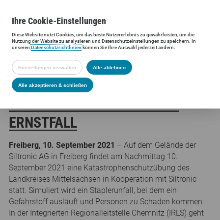
Ihre
Cookie
-Einstellungen
Diese
Website
nutzt Cookies, um das beste Nutzererlebnis zu gewährleisten, um die
Siltronic AG
Presse
Presseinformationen
Katastrophenschutz üb
Nutzung der
Website
zu analysieren und Datenschutzeinstellungen zu speichern. In
unseren
Datenschutzrichtlinien
können Sie Ihre Auswahl jederzeit ändern.
Einstellungen verwalten
Alle ablehnen
KATASTROPHENSCHUTZ ÜBT BEI
Alle akzeptieren & schließen
SILTRONIC IN FREIBERG DEN
ERNSTFALL
Freiberg, 10. September 2021
– Auf dem Gelände der
Siltronic AG in Freiberg findet am Nachmittag 10.
September 2021 eine Katastrophenschutzübung des
Landkreises Mittelsachsen in Kooperation mit Siltronic
statt. Simuliert wird ein Staplerunfall, bei dem ein
Gefahrstoff ausläuft und Personen zu Schaden kommen.
In der Integrierten Regionalleitstelle Chemnitz (IRLS) geht