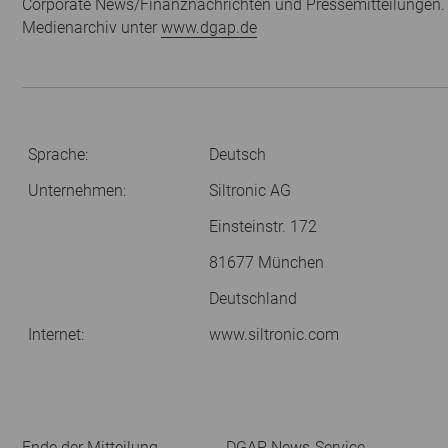
Corporate News/Finanznachrichten und Pressemitteilungen.
Medienarchiv unter
www.dgap.de
Sprache:
Deutsch
Unternehmen:
Siltronic AG
Einsteinstr. 172
81677 München
Deutschland
Internet:
www.siltronic.com
Ende der Mitteilung
DGAP News-Service