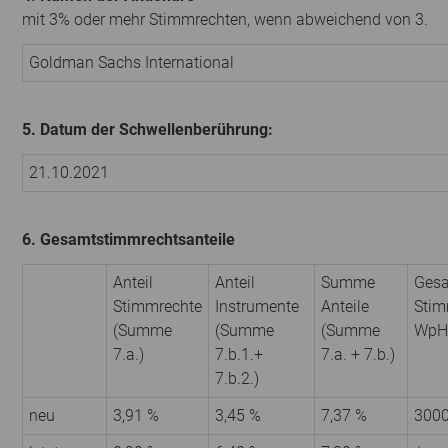
mit 3% oder mehr Stimmrechten, wenn abweichend von 3.
Goldman Sachs International
5. Datum der Schwellenberührung:
21.10.2021
6. Gesamtstimmrechtsanteile
Anteil
Anteil
Summe
Gesa
Stimmrechte
Instrumente
Anteile
Stim
(Summe
(Summe
(Summe
WpH
7.a.)
7.b.1.+
7.a. + 7.b.)
7.b.2.)
neu
3,91 %
3,45 %
7,37 %
300