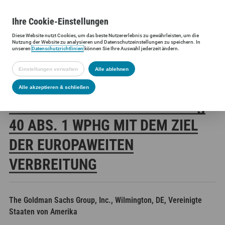
Ihre
Cookie
-Einstellungen
Diese
Website
nutzt Cookies, um das beste Nutzererlebnis zu gewährleisten, um die
Siltronic AG
Investoren
Finanzmeldungen
Stimmrechtsmittei
Nutzung der
Website
zu analysieren und Datenschutzeinstellungen zu speichern. In
unseren
Datenschutzrichtlinien
können Sie Ihre Auswahl jederzeit ändern.
Einstellungen verwalten
Alle ablehnen
SILTRONIC AG:
Alle akzeptieren & schließen
VERÖFFENTLICHUNG GEMÄSS § 4
0 ABS. 1 WPHG MIT DEM ZIEL D
ER EUROPAWEITEN V
ERBREITUNG
The Goldman Sachs Group, Inc., Wilmington, DE, Vereinigte
Staaten von Amerika