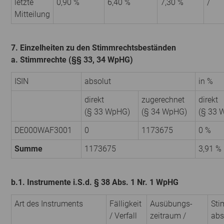
letzte
0,90 %
6,40 %
7,30 %
/
Mitteilung
7. Einzelheiten zu den Stimmrechtsbeständen
a. Stimmrechte (§§ 33, 34 WpHG)
ISIN
absolut
in %
direkt
zugerechnet
direkt
(§ 33 WpHG)
(§ 34 WpHG)
(§ 33 
DE000WAF3001
0
1173675
0 %
Summe
1173675
3,91 %
b.1. Instrumente i.S.d. § 38 Abs. 1 Nr. 1 WpHG
Art des Instruments
Fälligkeit
Ausübungs­
Sti
/ Verfall
zeitraum /
abs