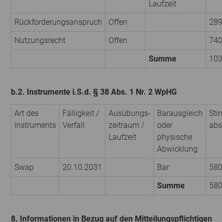
Laufzeit
Rückforderungsanspruch
Offen
28
Nutzungsrecht
Offen
74
Summe
10
b.2. Instrumente i.S.d. § 38 Abs. 1 Nr. 2 WpHG
Art des
Fälligkeit /
Ausübungs­
Barausgleich
Sti
Instruments
Verfall
zeitraum /
oder
abs
Laufzeit
physische
Abwicklung
Swap
20.10.2031
Bar
58
Summe
58
8. Informationen in Bezug auf den Mitteilungspflichtigen