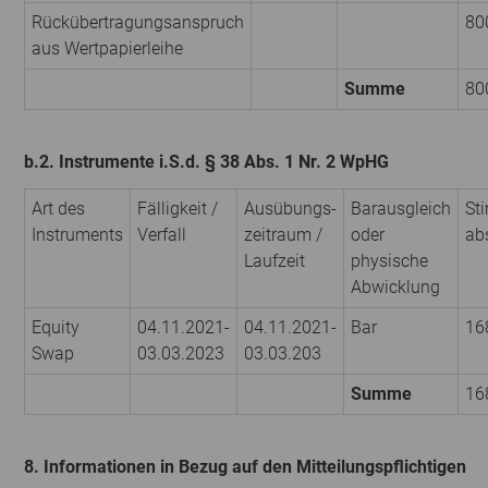
Rückübertragungsanspruch
80
aus Wertpapierleihe
Summe
80
b.2. Instrumente i.S.d. § 38 Abs. 1 Nr. 2 WpHG
Art des
Fälligkeit /
Ausübungs­
Barausgleich
St
Instruments
Verfall
zeitraum /
oder
ab
Laufzeit
physische
Abwicklung
Equity
04.11.2021-
04.11.2021-
Bar
16
Swap
03.03.2023
03.03.203
Summe
16
8. Informationen in Bezug auf den Mitteilungspflichtigen