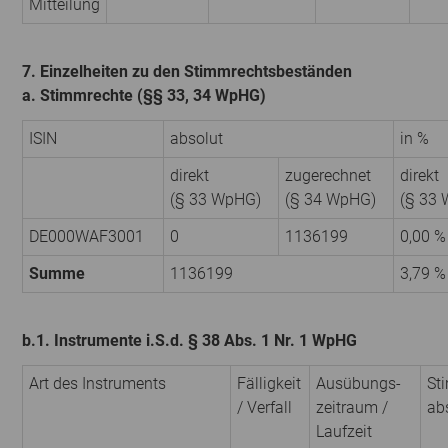
Mitteilung
7. Einzelheiten zu den Stimmrechtsbeständen
a. Stimmrechte (§§ 33, 34 WpHG)
ISIN
absolut
in %
direkt
zugerechnet
direkt
(§ 33 WpHG)
(§ 34 WpHG)
(§ 33
DE000WAF3001
0
1136199
0,00 %
Summe
1136199
3,79 %
b.1. Instrumente i.S.d. § 38 Abs. 1 Nr. 1 WpHG
Art des Instruments
Fälligkeit
Ausübungs­
St
/ Verfall
zeitraum /
ab
Laufzeit