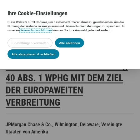
Ihre
Cookie
-Einstellungen
Diese
Website
nutzt Cookies, um das beste Nutzererlebnis zu gewährleisten, um die
Siltronic AG
Investoren
Finanzmeldungen
Stimmrechtsmittei
Nutzung der
Website
zu analysieren und Datenschutzeinstellungen zu speichern. In
unseren
Datenschutzrichtlinien
können Sie Ihre Auswahl jederzeit ändern.
Einstellungen verwalten
Alle ablehnen
SILTRONIC AG:
Alle akzeptieren & schließen
VERÖFFENTLICHUNG GEMÄSS § 4
0 ABS. 1 WPHG MIT DEM ZIEL D
ER EUROPAWEITEN V
ERBREITUNG
JPMorgan Chase & Co., Wilmington, Delaware, Vereinigte
Staaten von Amerika