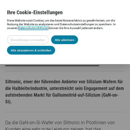
Ihre
Cookie
-Einstellungen
Diese
Website
nutzt Cookies, um das beste Nutzererlebnis zu gewährleisten, um die
Siltronic AG
Presse
Presseinformationen
Siltronic verstärkt s
Nutzung der
Website
zu analysieren und Datenschutzeinstellungen zu speichern. In
unseren
Datenschutzrichtlinien
können Sie Ihre Auswahl jederzeit ändern.
Einstellungen verwalten
Alle ablehnen
SILTRONIC VERSTÄRKT SEINE
Alle akzeptieren & schließen
GAN-WAFER-AKTIVITÄTEN
Siltronic, einer der führenden Anbieter von Silizium-Wafern für
die Halbleiterindustrie, unterstreicht sein Engagement auf dem
aufstrebenden Markt für Galliumnitrid-auf-Silizium (GaN-on-
Si).
Da die GaN-on-Si-Wafer von Siltronic in Pilotlinien von
Kunden eine sehr gute Leistung zeigen, hat das