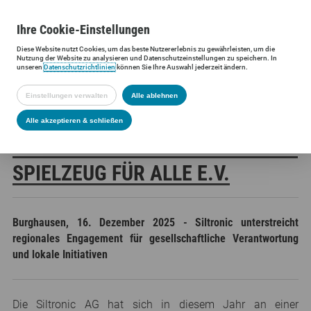
Ihre
Cookie
-Einstellungen
Diese
Website
nutzt Cookies, um das beste Nutzererlebnis zu gewährleisten, um die
Siltronic AG
Presse
Presseinformationen
Siltronic unterstütz
Nutzung der
Website
zu analysieren und Datenschutzeinstellungen zu speichern. In
unseren
Datenschutzrichtlinien
können Sie Ihre Auswahl jederzeit ändern.
Einstellungen verwalten
Alle ablehnen
SILTRONIC UNTERSTÜTZT
Alle akzeptieren & schließen
SPIELZEUG-SAMMELAKTION VON
SPIELZEUG FÜR ALLE E.V.
Burghausen, 16. Dezember 2025 - Siltronic unterstreicht
regionales Engagement für gesellschaftliche Verantwortung
und lokale Initiativen
Die Siltronic AG hat sich in diesem Jahr an einer