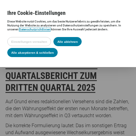
Ihre
Cookie
-Einstellungen
Diese
Website
nutzt Cookies, um das beste Nutzererlebnis zu gewährleisten, um die
Siltronic AG
Presse
Presseinformationen
Korrektur des Währu
Nutzung der
Website
zu analysieren und Datenschutzeinstellungen zu speichern. In
unseren
Datenschutzrichtlinien
können Sie Ihre Auswahl jederzeit ändern.
Einstellungen verwalten
Alle ablehnen
KORREKTUR DES
Alle akzeptieren & schließen
WÄHRUNGSEFFEKTES IM
QUARTALSBERICHT ZUM
DRITTEN QUARTAL 2025
Auf Grund eines redaktionellen Versehens sind die Zahlen,
die den Währungseffekt der ersten neun Monate betreffen,
mit dem Währungseffekt in Q3 vertauscht worden.
Die korrekte Formulierung lautet: Das im sonstigen Ertrag
und Aufwand ausgewiesene Wechselkursergebnis weist