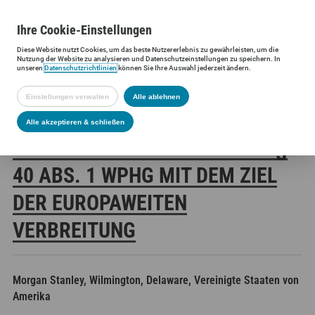
Ihre
Cookie
-Einstellungen
Diese
Website
nutzt Cookies, um das beste Nutzererlebnis zu gewährleisten, um die
Siltronic AG
Investoren
Finanzmeldungen
Stimmrechtsmittei
Nutzung der
Website
zu analysieren und Datenschutzeinstellungen zu speichern. In
unseren
Datenschutzrichtlinien
können Sie Ihre Auswahl jederzeit ändern.
Einstellungen verwalten
Alle ablehnen
SILTRONIC AG:
Alle akzeptieren & schließen
VERÖFFENTLICHUNG GEMÄSS § 4
0 ABS. 1 WPHG MIT DEM ZIEL D
ER EUROPAWEITEN V
ERBREITUNG
Morgan Stanley, Wilmington, Delaware, Vereinigte Staaten von
Amerika