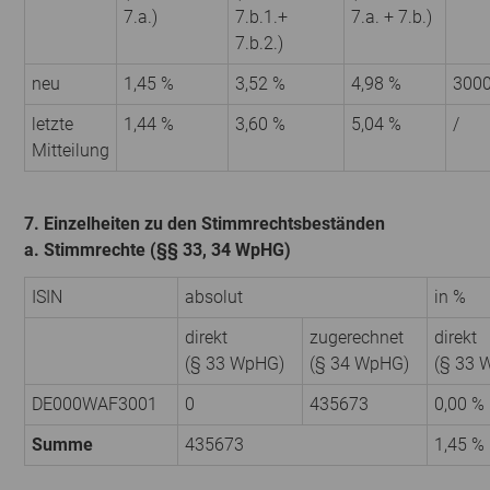
7.a.)
7.b.1.+
7.a. + 7.b.)
7.b.2.)
neu
1,45 %
3,52 %
4,98 %
300
letzte
1,44 %
3,60 %
5,04 %
/
Mitteilung
7. Einzelheiten zu den Stimmrechtsbeständen
a. Stimmrechte (§§ 33, 34 WpHG)
ISIN
absolut
in %
direkt
zugerechnet
direkt
(§ 33 WpHG)
(§ 34 WpHG)
(§ 33 
DE000WAF3001
0
435673
0,00 %
Summe
435673
1,45 %