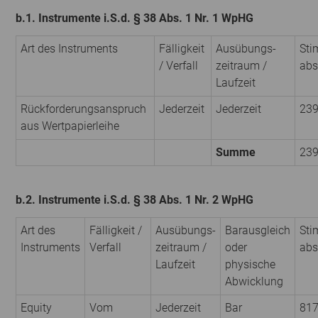
b.1. Instrumente i.S.d. § 38 Abs. 1 Nr. 1 WpHG
Art des Instruments
Fälligkeit
Ausübungs­
Sti
/ Verfall
zeitraum /
abs
Laufzeit
Rückforderungsanspruch
Jederzeit
Jederzeit
23
aus Wertpapierleihe
Summe
23
b.2. Instrumente i.S.d. § 38 Abs. 1 Nr. 2 WpHG
Art des
Fälligkeit /
Ausübungs­
Barausgleich
Sti
Instruments
Verfall
zeitraum /
oder
abs
Laufzeit
physische
Abwicklung
Equity
Vom
Jederzeit
Bar
81