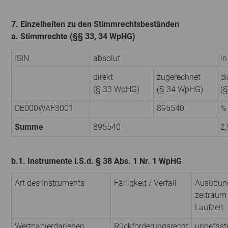
7. Einzelheiten zu den Stimmrechtsbeständen
a. Stimmrechte (§§ 33, 34 WpHG)
ISIN
absolut
in
direkt
zugerechnet
di
(§ 33 WpHG)
(§ 34 WpHG)
(
DE000WAF3001
895540
%
Summe
895540
2
b.1. Instrumente i.S.d. § 38 Abs. 1 Nr. 1 WpHG
Art des Instruments
Fälligkeit / Verfall
Ausübun
zeitraum 
Laufzeit
Wertpapierdarlehen
Rückforderungsrecht
unbefrist