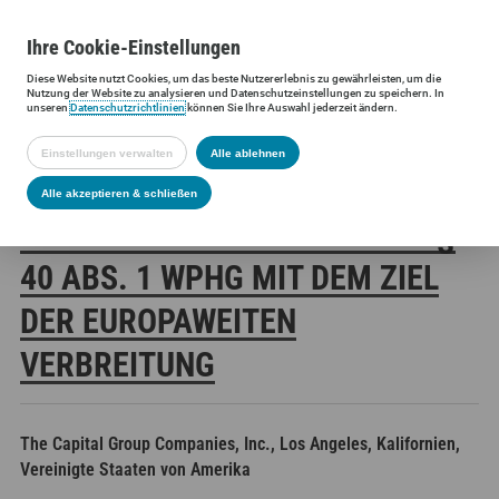
Ihre
Cookie
-Einstellungen
Diese
Website
nutzt Cookies, um das beste Nutzererlebnis zu gewährleisten, um die
Siltronic AG
Investoren
Finanzmeldungen
Stimmrechtsmittei
Nutzung der
Website
zu analysieren und Datenschutzeinstellungen zu speichern. In
unseren
Datenschutzrichtlinien
können Sie Ihre Auswahl jederzeit ändern.
Einstellungen verwalten
Alle ablehnen
SILTRONIC AG:
Alle akzeptieren & schließen
VERÖFFENTLICHUNG GEMÄSS § 4
0 ABS. 1 WPHG MIT DEM ZIEL D
ER EUROPAWEITEN V
ERBREITUNG
The Capital Group Companies, Inc., Los Angeles, Kalifornien,
Vereinigte Staaten von Amerika