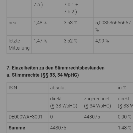
7.a.)
7.b.1.+
7.b.2.)
neu
1,48 %
3,53 %
5,003536666667
%
letzte
1,47 %
3,52 %
4,99 %
Mitteilung
7. Einzelheiten zu den Stimmrechtsbeständen
a. Stimmrechte (§§ 33, 34 WpHG)
ISIN
absolut
in %
direkt
zugerechnet
direkt
(§ 33 WpHG)
(§ 34 WpHG)
(§ 33 
DE000WAF3001
0
443075
0,00 %
Summe
443075
1,48 %