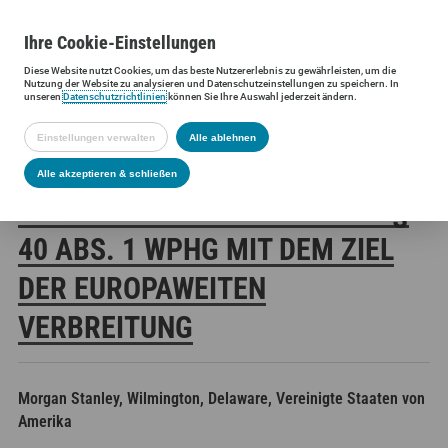
Ihre
Cookie
-Einstellungen
Diese
Website
nutzt Cookies, um das beste Nutzererlebnis zu gewährleisten, um die
Siltronic AG
Investoren
Finanzmeldungen
Stimmrechtsmittei
Nutzung der
Website
zu analysieren und Datenschutzeinstellungen zu speichern. In
unseren
Datenschutzrichtlinien
können Sie Ihre Auswahl jederzeit ändern.
Einstellungen verwalten
Alle ablehnen
SILTRONIC AG:
Alle akzeptieren & schließen
VERÖFFENTLICHUNG GEMÄSS § 4
0 ABS. 1 WPHG MIT DEM ZIEL D
ER EUROPAWEITEN V
ERBREITUNG
Morgan Stanley, Wilmington, Delaware, Vereinigte Staaten von
Amerika