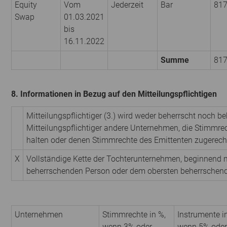
Equity
Vom
Jederzeit
Bar
81
Swap
01.03.2021
bis
16.11.2022
Summe
81
8. Informationen in Bezug auf den Mitteilungspflichtigen
Mitteilungspflichtiger (3.) wird weder beherrscht noch be
Mitteilungspflichtiger andere Unternehmen, die Stimmrec
halten oder denen Stimmrechte des Emittenten zugerech
X
Vollständige Kette der Tochterunternehmen, beginnend m
beherrschenden Person oder dem obersten beherrschen
Unternehmen
Stimmrechte in %,
Instrumente i
wenn 3% oder
wenn 5% oder