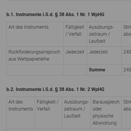
b.1. Instrumente i.S.d. § 38 Abs. 1 Nr. 1 WpHG
Art des Instruments
Fälligkeit
Ausübungs­
Sti
/ Verfall
zeitraum /
abs
Laufzeit
Rückforderungsanspruch
Jederzeit
Jederzeit
24
aus Wertpapierleihe
Summe
24
b.2. Instrumente i.S.d. § 38 Abs. 1 Nr. 2 WpHG
Art des
Fälligkeit /
Ausübungs­
Barausgleich
Sti
Instruments
Verfall
zeitraum /
oder
abs
Laufzeit
physische
Abwicklung