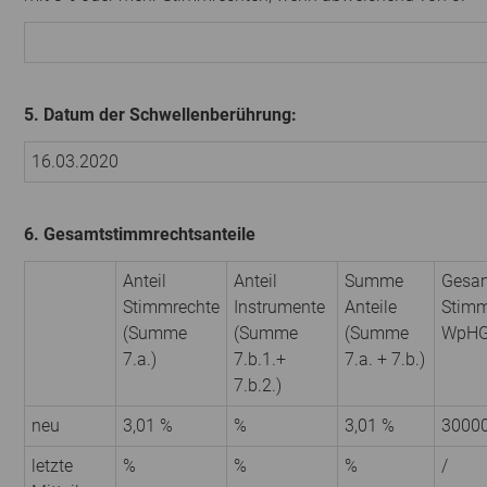
5. Datum der Schwellenberührung:
16.03.2020
6. Gesamtstimmrechtsanteile
Anteil
Anteil
Summe
Gesam
Stimmrechte
Instrumente
Anteile
Stimm
(Summe
(Summe
(Summe
WpH
7.a.)
7.b.1.+
7.a. + 7.b.)
7.b.2.)
neu
3,01 %
%
3,01 %
3000
letzte
%
%
%
/