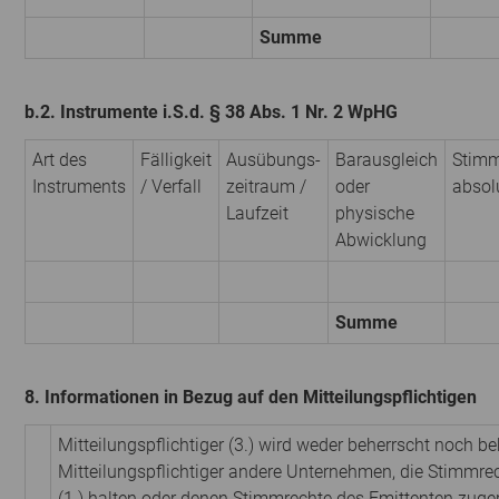
Summe
b.2. Instrumente i.S.d. § 38 Abs. 1 Nr. 2 WpHG
Art des
Fälligkeit
Ausübungs­
Barausgleich
Stimm
Instruments
/ Verfall
zeitraum /
oder
absol
Laufzeit
physische
Abwicklung
Summe
8. Informationen in Bezug auf den Mitteilungspflichtigen
Mitteilungspflichtiger (3.) wird weder beherrscht noch be
Mitteilungspflichtiger andere Unternehmen, die Stimmre
(1.) halten oder denen Stimmrechte des Emittenten zuge