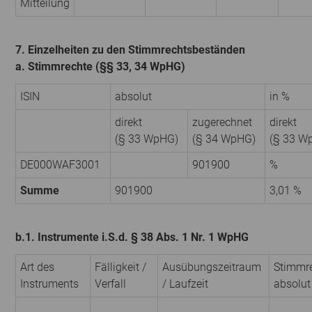
Mitteilung
7. Einzelheiten zu den Stimmrechtsbeständen
a. Stimmrechte (§§ 33, 34 WpHG)
ISIN
absolut
in %
direkt
zugerechnet
direkt
(§ 33 WpHG)
(§ 34 WpHG)
(§ 33 W
DE000WAF3001
901900
%
Summe
901900
3,01 %
b.1. Instrumente i.S.d. § 38 Abs. 1 Nr. 1 WpHG
Art des
Fälligkeit /
Ausübungs­zeitraum
Stimmr
Instruments
Verfall
/ Laufzeit
absolut