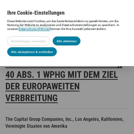
Ihre
Cookie
-Einstellungen
Diese
Website
nutzt Cookies, um das beste Nutzererlebnis zu gewährleisten, um die
Siltronic AG
Investoren
Finanzmeldungen
Stimmrechtsmittei
Nutzung der
Website
zu analysieren und Datenschutzeinstellungen zu speichern. In
unseren
Datenschutzrichtlinien
können Sie Ihre Auswahl jederzeit ändern.
Einstellungen verwalten
Alle ablehnen
SILTRONIC AG:
Alle akzeptieren & schließen
VERÖFFENTLICHUNG GEMÄSS § 4
0 ABS. 1 WPHG MIT DEM ZIEL D
ER EUROPAWEITEN V
ERBREITUNG
The Capital Group Companies, Inc., Los Angeles, Kalifornien,
Vereinigte Staaten von Amerika