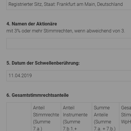
Registrierter Sitz, Staat:
Frankfurt am Main
,
Deutschland
4. Namen der Aktionäre
mit 3% oder mehr Stimmrechten, wenn abweichend von 3.
5. Datum der Schwellenberührung:
11.04.2019
6. Gesamtstimmrechtsanteile
Anteil
Anteil
Summe
Gesa
Stimmrechte
Instrumente
Anteile
Stim
(Summe
(Summe
(Summe
WpH
7.a.)
7.b.1.+
7.a. + 7.b.)