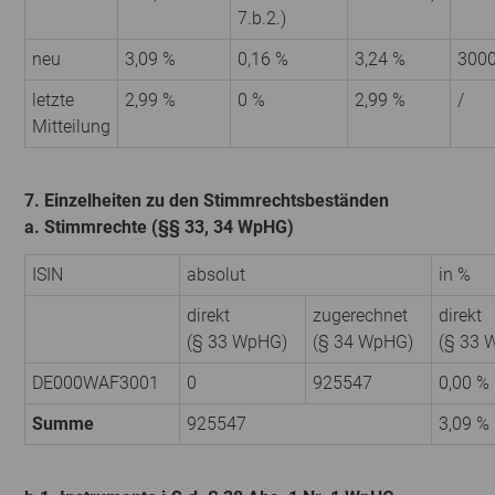
7.b.2.)
neu
3,09 %
0,16 %
3,24 %
300
letzte
2,99 %
0 %
2,99 %
/
Mitteilung
7. Einzelheiten zu den Stimmrechtsbeständen
a. Stimmrechte (§§ 33, 34 WpHG)
ISIN
absolut
in %
direkt
zugerechnet
direkt
(§ 33 WpHG)
(§ 34 WpHG)
(§ 33 
DE000WAF3001
0
925547
0,00 %
Summe
925547
3,09 %