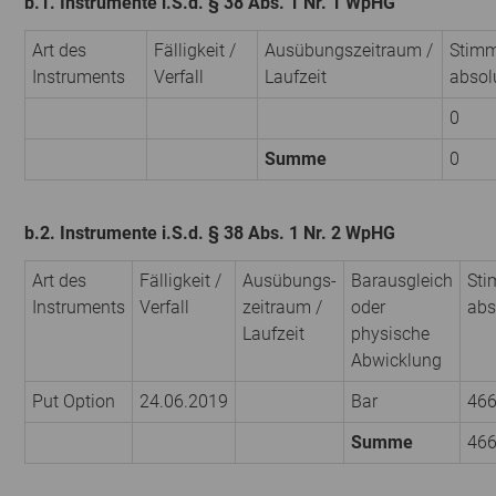
b.1. Instrumente i.S.d. § 38 Abs. 1 Nr. 1 WpHG
Art des
Fälligkeit /
Ausübungs­zeitraum /
Stimm
Instruments
Verfall
Laufzeit
absol
0
Summe
0
b.2. Instrumente i.S.d. § 38 Abs. 1 Nr. 2 WpHG
Art des
Fälligkeit /
Ausübungs­
Barausgleich
Sti
Instruments
Verfall
zeitraum /
oder
abs
Laufzeit
physische
Abwicklung
Put Option
24.06.2019
Bar
46
Summe
46