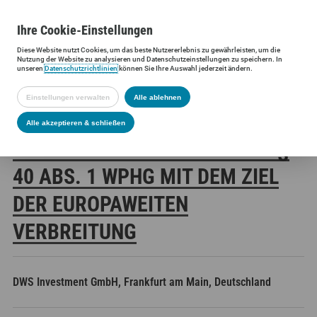
Ihre
Cookie
-Einstellungen
Diese
Website
nutzt Cookies, um das beste Nutzererlebnis zu gewährleisten, um die
Siltronic AG
Investoren
Finanzmeldungen
Stimmrechtsmittei
Nutzung der
Website
zu analysieren und Datenschutzeinstellungen zu speichern. In
unseren
Datenschutzrichtlinien
können Sie Ihre Auswahl jederzeit ändern.
Einstellungen verwalten
Alle ablehnen
SILTRONIC AG:
Alle akzeptieren & schließen
VERÖFFENTLICHUNG GEMÄSS § 4
0 ABS. 1 WPHG MIT DEM ZIEL D
ER EUROPAWEITEN V
ERBREITUNG
DWS Investment GmbH, Frankfurt am Main, Deutschland