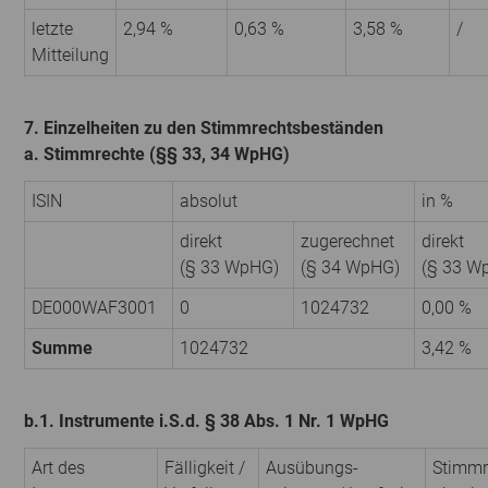
letzte
2,94 %
0,63 %
3,58 %
/
Mitteilung
7. Einzelheiten zu den Stimmrechtsbeständen
a. Stimmrechte (§§ 33, 34 WpHG)
ISIN
absolut
in %
direkt
zugerechnet
direkt
(§ 33 WpHG)
(§ 34 WpHG)
(§ 33 W
DE000WAF3001
0
1024732
0,00 %
Summe
1024732
3,42 %
b.1. Instrumente i.S.d. § 38 Abs. 1 Nr. 1 WpHG
Art des
Fälligkeit /
Ausübungs­
Stimmr