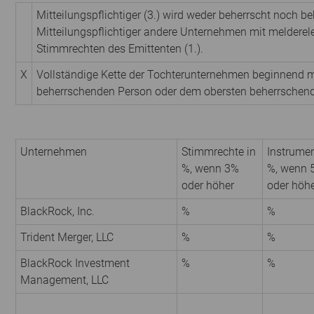
Mitteilungspflichtiger (3.) wird weder beherrscht noch be
Mitteilungspflichtiger andere Unternehmen mit melderel
Stimmrechten des Emittenten (1.).
X
Vollständige Kette der Tochterunternehmen beginnend m
beherrschenden Person oder dem obersten beherrschen
Unternehmen
Stimmrechte in
Instrumen
%, wenn 3%
%, wenn 
oder höher
oder höh
BlackRock, Inc.
%
%
Trident Merger, LLC
%
%
BlackRock Investment
%
%
Management, LLC