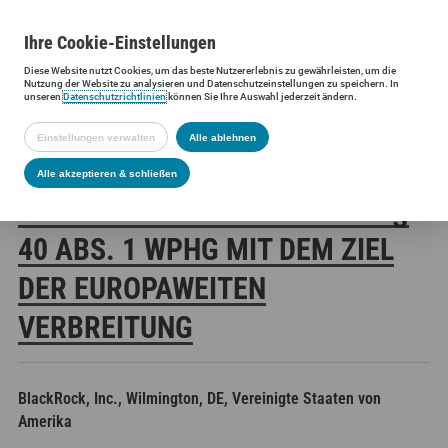
Ihre
Cookie
-Einstellungen
Diese
Website
nutzt Cookies, um das beste Nutzererlebnis zu gewährleisten, um die
Siltronic AG
Investoren
Finanzmeldungen
Stimmrechtsmittei
Nutzung der
Website
zu analysieren und Datenschutzeinstellungen zu speichern. In
unseren
Datenschutzrichtlinien
können Sie Ihre Auswahl jederzeit ändern.
Einstellungen verwalten
Alle ablehnen
SILTRONIC AG:
Alle akzeptieren & schließen
VERÖFFENTLICHUNG GEMÄSS § 4
0 ABS. 1 WPHG MIT DEM ZIEL D
ER EUROPAWEITEN V
ERBREITUNG
BlackRock, Inc., Wilmington, DE, Vereinigte Staaten von
Amerika