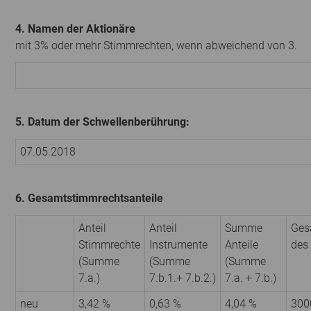
4. Namen der Aktionäre
mit 3% oder mehr Stimmrechten, wenn abweichend von 3.
5. Datum der Schwellenberührung:
07.05.2018
6. Gesamtstimmrechtsanteile
Anteil
Anteil
Summe
Ges
Stimmrechte
Instrumente
Anteile
des
(Summe
(Summe
(Summe
7.a.)
7.b.1.+ 7.b.2.)
7.a. + 7.b.)
neu
3,42 %
0,63 %
4,04 %
300