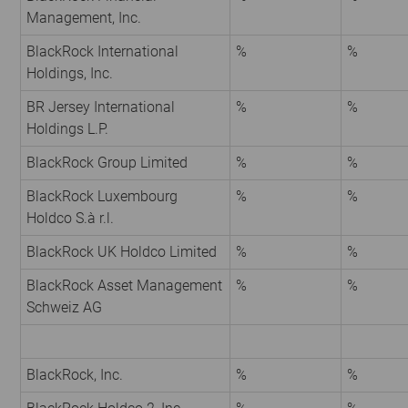
Management, Inc.
BlackRock International
%
%
Holdings, Inc.
BR Jersey International
%
%
Holdings L.P.
BlackRock Group Limited
%
%
BlackRock Luxembourg
%
%
Holdco S.à r.l.
BlackRock UK Holdco Limited
%
%
BlackRock Asset Management
%
%
Schweiz AG
BlackRock, Inc.
%
%