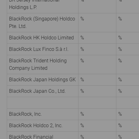
Holdings L.P.
BlackRock (Singapore) Holdco
%
%
Pte. Ltd.
BlackRock HK Holdco Limited
%
%
BlackRock Lux Finco S.à r.l.
%
%
BlackRock Trident Holding
%
%
Company Limited
BlackRock Japan Holdings GK
%
%
BlackRock Japan Co., Ltd.
%
%
BlackRock, Inc.
%
%
BlackRock Holdco 2, Inc.
%
%
BlackRock Financial
%
%