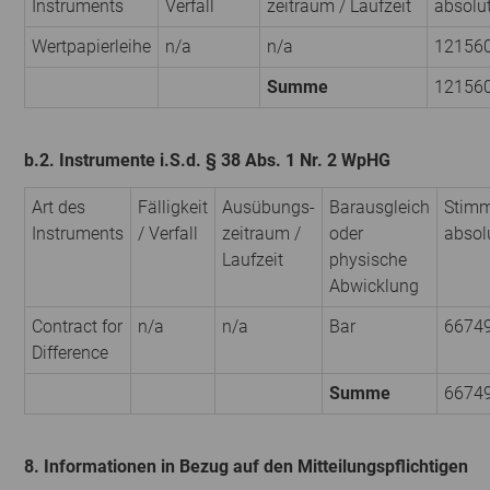
Instruments
Verfall
zeitraum / Laufzeit
absolu
Wertpapierleihe
n/a
n/a
12156
Summe
12156
b.2. Instrumente i.S.d. § 38 Abs. 1 Nr. 2 WpHG
Art des
Fälligkeit
Ausübungs­
Barausgleich
Stimm
Instruments
/ Verfall
zeitraum /
oder
absol
Laufzeit
physische
Abwicklung
Contract for
n/a
n/a
Bar
6674
Difference
Summe
6674
8. Informationen in Bezug auf den Mitteilungspflichtigen