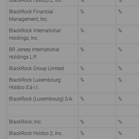
BlackRock Holdco 2, Inc.
%
%
BlackRock Financial
%
%
Management, Inc.
BlackRock International
%
%
Holdings, Inc.
BR Jersey International
%
%
Holdings L.P.
BlackRock Group Limited
%
%
BlackRock Luxembourg
%
%
Holdco S.à r.l.
BlackRock (Luxembourg) S.A.
%
%
BlackRock, Inc.
%
%
BlackRock Holdco 2, Inc.
%
%