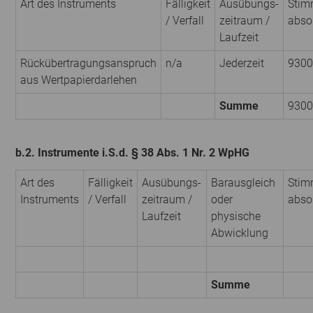
Art des Instruments
Fälligkeit
Ausübungs­
Stim
/ Verfall
zeitraum /
abso
Laufzeit
Rückübertragungsanspruch
n/a
Jederzeit
9300
aus Wertpapierdarlehen
Summe
9300
b.2. Instrumente i.S.d. § 38 Abs. 1 Nr. 2 WpHG
Art des
Fälligkeit
Ausübungs­
Barausgleich
Stim
Instruments
/ Verfall
zeitraum /
oder
abso
Laufzeit
physische
Abwicklung
Summe