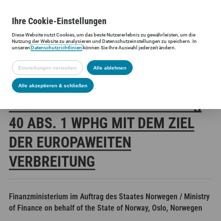
Ihre
Cookie
-Einstellungen
Diese
Website
nutzt Cookies, um das beste Nutzererlebnis zu gewährleisten, um die
Siltronic AG
Investoren
Finanzmeldungen
Stimmrechtsmittei
Nutzung der
Website
zu analysieren und Datenschutzeinstellungen zu speichern. In
unseren
Datenschutzrichtlinien
können Sie Ihre Auswahl jederzeit ändern.
Einstellungen verwalten
Alle ablehnen
SILTRONIC AG:
Alle akzeptieren & schließen
VERÖFFENTLICHUNG GEMÄSS § 4
0 ABS. 1 WPHG MIT DEM ZIEL D
ER EUROPAWEITEN V
ERBREITUNG
Finanzministerium im Auftrag des Staates Norwegen / Ministry
of Finance on behalf of the State of Norway, Oslo, Norwegen