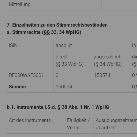
Mitteilung
7. Einzelheiten zu den Stimmrechtsbeständen
a. Stimmrechte (§§ 33, 34 WpHG)
ISIN
absolut
in
direkt
zugerechnet
di
(§ 33 WpHG)
(§ 34 WpHG)
(
DE000WAF3001
0
150574
0
Summe
150574
0,
b.1. Instrumente i.S.d. § 38 Abs. 1 Nr. 1 WpHG
Art des Instruments
Fälligkeit /
Ausübungszeitrau
Verfall
/ Laufzeit