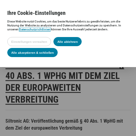
Ihre
Cookie
-Einstellungen
Diese
Website
nutzt Cookies, um das beste Nutzererlebnis zu gewährleisten, um die
Siltronic AG
Investoren
Finanzmeldungen
Stimmrechtsmittei
Nutzung der
Website
zu analysieren und Datenschutzeinstellungen zu speichern. In
unseren
Datenschutzrichtlinien
können Sie Ihre Auswahl jederzeit ändern.
Einstellungen verwalten
Alle ablehnen
SILTRONIC AG:
Alle akzeptieren & schließen
VERÖFFENTLICHUNG GEMÄSS § 4
0 ABS. 1 WPHG MIT DEM ZIEL D
ER EUROPAWEITEN V
ERBREITUNG
Siltronic AG: Veröffentlichung gemäß § 40 Abs. 1 WpHG mit
dem Ziel der europaweiten Verbreitung