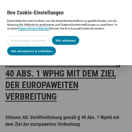
Ihre
Cookie
-Einstellungen
Diese
Website
nutzt Cookies, um das beste Nutzererlebnis zu gewährleisten, um die
Siltronic AG
Investoren
Finanzmeldungen
Stimmrechtsmittei
Nutzung der
Website
zu analysieren und Datenschutzeinstellungen zu speichern. In
unseren
Datenschutzrichtlinien
können Sie Ihre Auswahl jederzeit ändern.
Einstellungen verwalten
Alle ablehnen
SILTRONIC AG:
Alle akzeptieren & schließen
VERÖFFENTLICHUNG GEMÄSS § 4
0 ABS. 1 WPHG MIT DEM ZIEL D
ER EUROPAWEITEN V
ERBREITUNG
Siltronic AG: Veröffentlichung gemäß § 40 Abs. 1 WpHG mit
dem Ziel der europaweiten Verbreitung