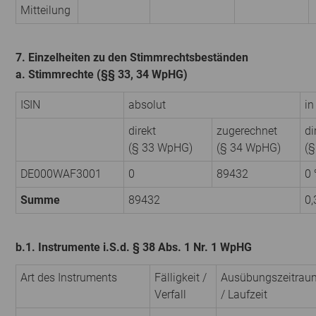
Mitteilung
7. Einzelheiten zu den Stimmrechtsbeständen
a. Stimmrechte (§§ 33, 34 WpHG)
ISIN
absolut
in
direkt
zugerechnet
di
(§ 33 WpHG)
(§ 34 WpHG)
(
DE000WAF3001
0
89432
0
Summe
89432
0,
b.1. Instrumente i.S.d. § 38 Abs. 1 Nr. 1 WpHG
Art des Instruments
Fälligkeit /
Ausübungszeitrau
Verfall
/ Laufzeit