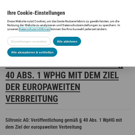
Ihre
Cookie
-Einstellungen
Diese
Website
nutzt Cookies, um das beste Nutzererlebnis zu gewährleisten, um die
Siltronic AG
Investoren
Finanzmeldungen
Stimmrechtsmittei
Nutzung der
Website
zu analysieren und Datenschutzeinstellungen zu speichern. In
unseren
Datenschutzrichtlinien
können Sie Ihre Auswahl jederzeit ändern.
Einstellungen verwalten
Alle ablehnen
SILTRONIC AG:
Alle akzeptieren & schließen
VERÖFFENTLICHUNG GEMÄSS § 4
0 ABS. 1 WPHG MIT DEM ZIEL D
ER EUROPAWEITEN V
ERBREITUNG
Siltronic AG: Veröffentlichung gemäß § 40 Abs. 1 WpHG mit
dem Ziel der europaweiten Verbreitung