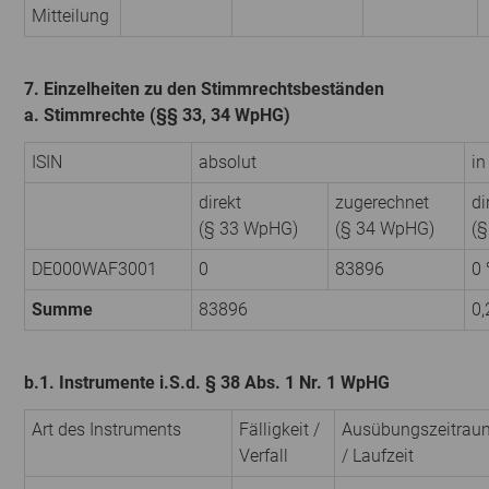
Mitteilung
7. Einzelheiten zu den Stimmrechtsbeständen
a. Stimmrechte (§§ 33, 34 WpHG)
ISIN
absolut
in
direkt
zugerechnet
di
(§ 33 WpHG)
(§ 34 WpHG)
(
DE000WAF3001
0
83896
0
Summe
83896
0,
b.1. Instrumente i.S.d. § 38 Abs. 1 Nr. 1 WpHG
Art des Instruments
Fälligkeit /
Ausübungszeitrau
Verfall
/ Laufzeit