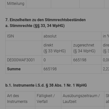
Mitteilung
7. Einzelheiten zu den Stimmrechtsbeständen
a. Stimmrechte (§§ 33, 34 WpHG)
ISIN
absolut
in 
direkt
zugerechnet
dir
(§ 33 WpHG)
(§ 34 WpHG)
(§ 
DE000WAF3001
0
665198
0,0
Summe
665198
2,2
b.1. Instrumente i.S.d. § 38 Abs. 1 Nr. 1 WpHG
Art des
Fälligkeit /
Ausübungszeitraum /
S
Instruments
Verfall
Laufzeit
a