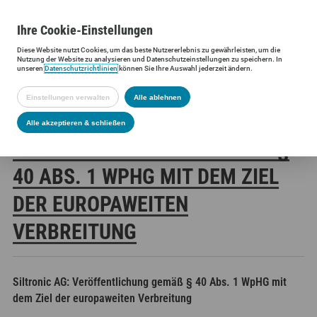
Ihre
Cookie
-Einstellungen
Diese
Website
nutzt Cookies, um das beste Nutzererlebnis zu gewährleisten, um die
Siltronic AG
Investoren
Finanzmeldungen
Stimmrechtsmittei
Nutzung der
Website
zu analysieren und Datenschutzeinstellungen zu speichern. In
unseren
Datenschutzrichtlinien
können Sie Ihre Auswahl jederzeit ändern.
Einstellungen verwalten
Alle ablehnen
SILTRONIC AG:
Alle akzeptieren & schließen
VERÖFFENTLICHUNG GEMÄSS § 4
0 ABS. 1 WPHG MIT DEM ZIEL D
ER EUROPAWEITEN V
ERBREITUNG
Siltronic AG: Veröffentlichung gemäß § 40 Abs. 1 WpHG mit
dem Ziel der europaweiten Verbreitung