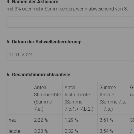
4. Namen der Aktionäre
mit 3% oder mehr Stimmrechten, wenn abweichend von 3.
5. Datum der Schwellenberührung:
11.10.2024
6. Gesamtstimmrechtsanteile
Anteil
Anteil
Summe
G
Stimmrechte
Instrumente
Anteile
n
(Summe
(Summe
(Summe 7.a.
7.a.)
7.b.1.+ 7.b.2.)
+ 7.b.)
neu
2,22 %
1,29 %
3,51 %
3
letzte
3,23 %
0,32 %
3,54 %
/