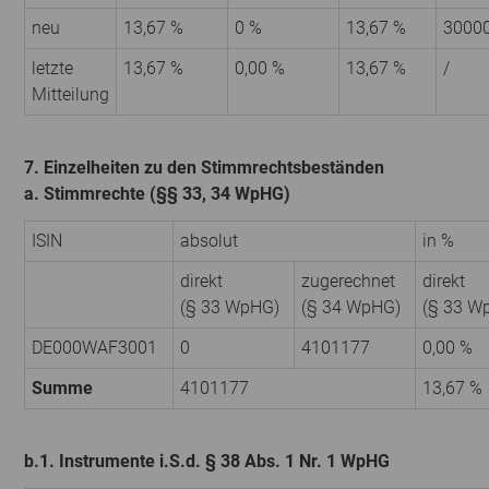
neu
13,67 %
0 %
13,67 %
3000
letzte
13,67 %
0,00 %
13,67 %
/
Mitteilung
7. Einzelheiten zu den Stimmrechtsbeständen
a. Stimmrechte (§§ 33, 34 WpHG)
ISIN
absolut
in %
direkt
zugerechnet
direkt
(§ 33 WpHG)
(§ 34 WpHG)
(§ 33 W
DE000WAF3001
0
4101177
0,00 %
Summe
4101177
13,67 %
b.1. Instrumente i.S.d. § 38 Abs. 1 Nr. 1 WpHG