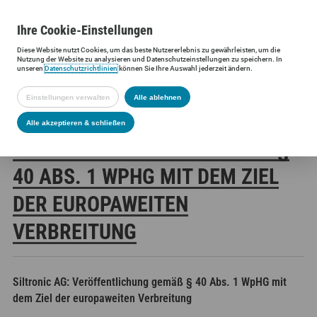
Ihre
Cookie
-Einstellungen
Diese
Website
nutzt Cookies, um das beste Nutzererlebnis zu gewährleisten, um die
Siltronic AG
Investoren
Finanzmeldungen
Stimmrechtsmittei
Nutzung der
Website
zu analysieren und Datenschutzeinstellungen zu speichern. In
unseren
Datenschutzrichtlinien
können Sie Ihre Auswahl jederzeit ändern.
Einstellungen verwalten
Alle ablehnen
SILTRONIC AG:
Alle akzeptieren & schließen
VERÖFFENTLICHUNG GEMÄSS § 4
0 ABS. 1 WPHG MIT DEM ZIEL D
ER EUROPAWEITEN V
ERBREITUNG
Siltronic AG: Veröffentlichung gemäß § 40 Abs. 1 WpHG mit
dem Ziel der europaweiten Verbreitung