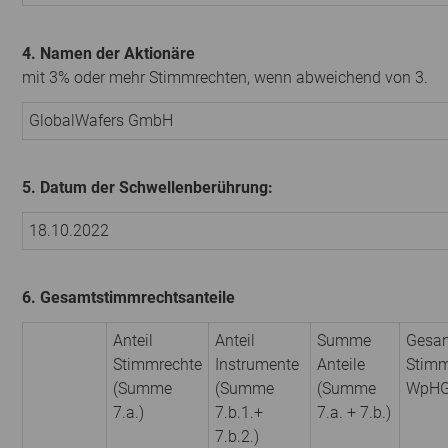
4. Namen der Aktionäre
mit 3% oder mehr Stimmrechten, wenn abweichend von 3.
GlobalWafers GmbH
5. Datum der Schwellenberührung:
18.10.2022
6. Gesamtstimmrechtsanteile
Anteil
Anteil
Summe
Gesam
Stimmrechte
Instrumente
Anteile
Stimm
(Summe
(Summe
(Summe
WpH
7.a.)
7.b.1.+
7.a. + 7.b.)
7.b.2.)