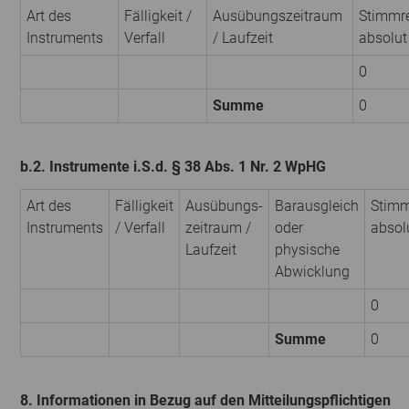
Art des
Fälligkeit /
Ausübungs­zeitraum
Stimmr
Instruments
Verfall
/ Laufzeit
absolut
0
Summe
0
b.2. Instrumente i.S.d. § 38 Abs. 1 Nr. 2 WpHG
Art des
Fälligkeit
Ausübungs­
Barausgleich
Stimm
Instruments
/ Verfall
zeitraum /
oder
absol
Laufzeit
physische
Abwicklung
0
Summe
0
8. Informationen in Bezug auf den Mitteilungspflichtigen