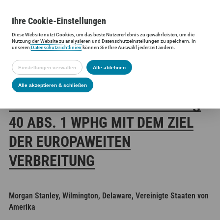
Ihre
Cookie
-Einstellungen
Diese
Website
nutzt Cookies, um das beste Nutzererlebnis zu gewährleisten, um die
Siltronic AG
Investoren
Finanzmeldungen
Stimmrechtsmittei
Nutzung der
Website
zu analysieren und Datenschutzeinstellungen zu speichern. In
unseren
Datenschutzrichtlinien
können Sie Ihre Auswahl jederzeit ändern.
Einstellungen verwalten
Alle ablehnen
SILTRONIC AG:
Alle akzeptieren & schließen
VERÖFFENTLICHUNG GEMÄSS § 4
0 ABS. 1 WPHG MIT DEM ZIEL D
ER EUROPAWEITEN V
ERBREITUNG
Morgan Stanley, Wilmington, Delaware, Vereinigte Staaten von
Amerika