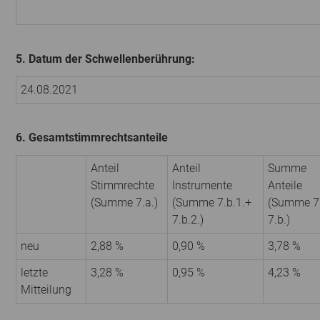
5. Datum der Schwellenberührung:
24.08.2021
6. Gesamtstimmrechtsanteile
Anteil
Anteil
Summe
Stimmrechte
Instrumente
Anteile
(Summe 7.a.)
(Summe 7.b.1.+
(Summe 7.
7.b.2.)
7.b.)
neu
2,88 %
0,90 %
3,78 %
letzte
3,28 %
0,95 %
4,23 %
Mitteilung