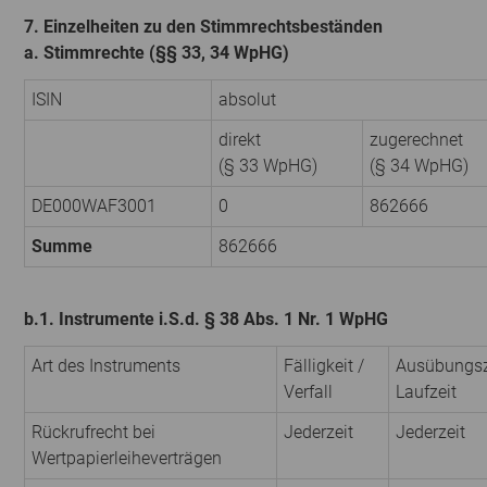
7. Einzelheiten zu den Stimmrechtsbeständen
a. Stimmrechte (§§ 33, 34 WpHG)
ISIN
absolut
direkt
zugerechnet
(§ 33 WpHG)
(§ 34 WpHG)
DE000WAF3001
0
862666
Summe
862666
b.1. Instrumente i.S.d. § 38 Abs. 1 Nr. 1 WpHG
Art des Instruments
Fälligkeit /
Ausübungs­z
Verfall
Laufzeit
Rückrufrecht bei
Jederzeit
Jederzeit
Wertpapierleiheverträgen