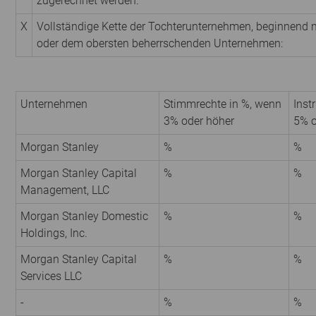
zugerechnet werden.
X
Vollständige Kette der Tochterunternehmen, beginnend 
oder dem obersten beherrschenden Unternehmen:
Unternehmen
Stimmrechte in %, wenn
Inst
3% oder höher
5% o
Morgan Stanley
%
%
Morgan Stanley Capital
%
%
Management, LLC
Morgan Stanley Domestic
%
%
Holdings, Inc.
Morgan Stanley Capital
%
%
Services LLC
-
%
%