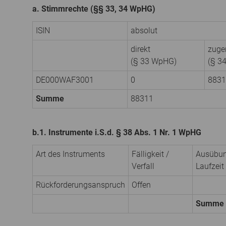
a. Stimmrechte (§§ 33, 34 WpHG)
ISIN
absolut
direkt
zuge
(§ 33 WpHG)
(§ 3
DE000WAF3001
0
8831
Summe
88311
b.1. Instrumente i.S.d. § 38 Abs. 1 Nr. 1 WpHG
Art des Instruments
Fälligkeit /
Ausübun
Verfall
Laufzeit
Rückforderungsanspruch
Offen
Summe