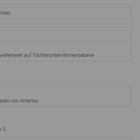
chten
hwellenwert auf Tochterunternehmensebene
aaten von Amerika
 3.