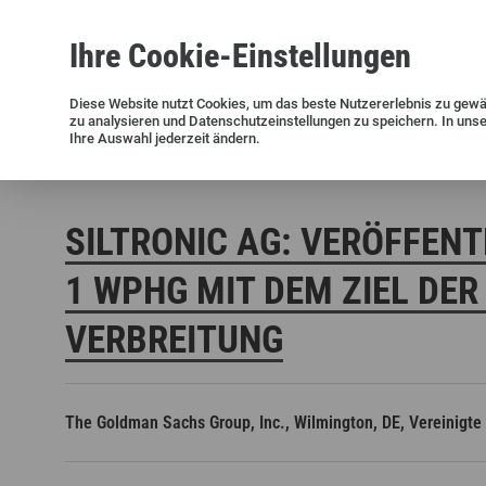
Ihre
Cookie
-Einstellungen
Siliziumwafer
Siltronic AG
Nachhaltigkeit
Erfolgsgeschichten
Investor Relations
Presseinformationen
Diese
Website
nutzt Cookies, um das beste Nutzererlebnis zu gewä
zu analysieren und Datenschutzeinstellungen zu speichern. In uns
Aktuelle Meldungen und Archiv
Ihre Auswahl jederzeit ändern.
Siltronic AG
Investoren
Finanzmeldungen
Stimmrechts
SILTRONIC AG: VERÖFFENT
WPHG MIT DEM ZIEL DER 
ERBREITUNG
Offene Stellen in Deutschland
Offene Stellen in den USA
The Goldman Sachs Group, Inc., Wilmington, DE, Vereinigte
Offene Stellen in Singapur