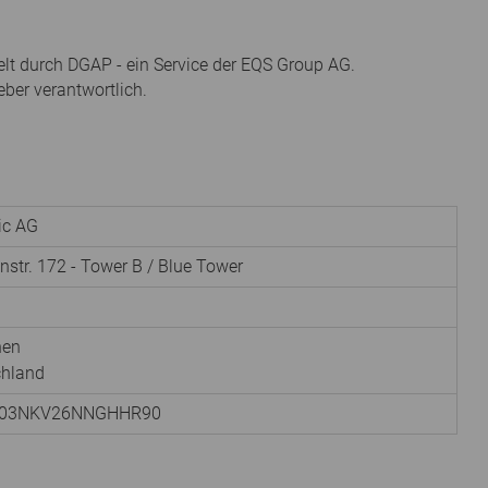
elt durch DGAP - ein Service der EQS Group AG.
eber verantwortlich.
nic AG
instr. 172 - Tower B / Blue Tower
hen
chland
003NKV26NNGHHR90