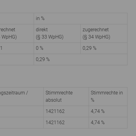
in %
rechnet
direkt
zugerechnet
4 WpHG)
(§ 33 WpHG)
(§ 34 WpHG)
1
0 %
0,29 %
0,29 %
gs­zeitraum /
Stimmrechte
Stimmrechte in
absolut
%
1421162
4,74 %
1421162
4,74 %