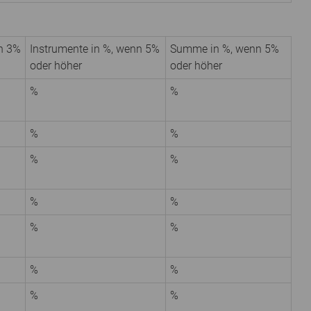
n 3%
Instrumente in %, wenn 5%
Summe in %, wenn 5%
oder höher
oder höher
%
%
%
%
%
%
%
%
%
%
%
%
%
%