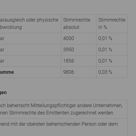
arausgleich oder physische
Stimmrechte
Stimmrechte
bwicklung
absolut
in %
ar
4000
0,01 %
ar
3950
0,01 %
ar
1856
0,01 %
Summe
9806
0,03 %
igen
noch beherrscht Mitteilungspflichtiger andere Unternehmen,
denen Stimmrechte des Emittenten zugerechnet werden.
nnend mit der obersten beherrschenden Person oder dem