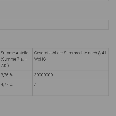
Summe Anteile
Gesamtzahl der Stimmrechte nach § 41
(Summe 7.a. +
WpHG
7.b.)
3,76 %
30000000
4,77 %
/