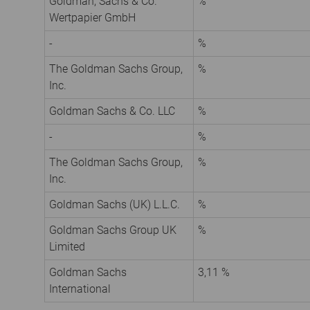
Goldman, Sachs & Co.
%
Wertpapier GmbH
-
%
The Goldman Sachs Group,
%
Inc.
Goldman Sachs & Co. LLC
%
-
%
The Goldman Sachs Group,
%
Inc.
Goldman Sachs (UK) L.L.C.
%
Goldman Sachs Group UK
%
Limited
Goldman Sachs
3,11 %
International