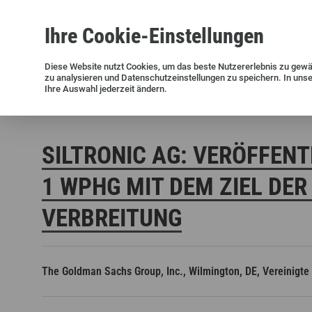
Ihre
Cookie
-Einstellungen
Siliziumwafer
Siltronic AG
Nachhaltigkeit
Erfolgsgeschichten
Investor Relations
Presseinformationen
Diese
Website
nutzt Cookies, um das beste Nutzererlebnis zu gewä
zu analysieren und Datenschutzeinstellungen zu speichern. In uns
Aktuelle Meldungen und Archiv
Ihre Auswahl jederzeit ändern.
Siltronic AG
Investoren
Finanzmeldungen
Stimmrechts
SILTRONIC AG: VERÖFFENT
WPHG MIT DEM ZIEL DER 
ERBREITUNG
Offene Stellen in Deutschland
Offene Stellen in den USA
The Goldman Sachs Group, Inc., Wilmington, DE, Vereinigte
Offene Stellen in Singapur