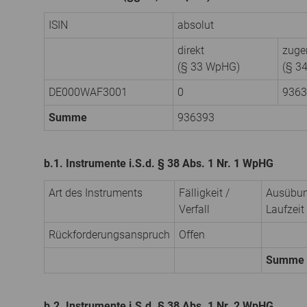
ISIN
absolut
direkt
zuge
(§ 33 WpHG)
(§ 3
DE000WAF3001
0
9363
Summe
936393
b.1. Instrumente i.S.d. § 38 Abs. 1 Nr. 1 WpHG
Art des Instruments
Fälligkeit /
Ausübun
Verfall
Laufzeit
Rückforderungsanspruch
Offen
Summe
b.2. Instrumente i.S.d. § 38 Abs. 1 Nr. 2 WpHG