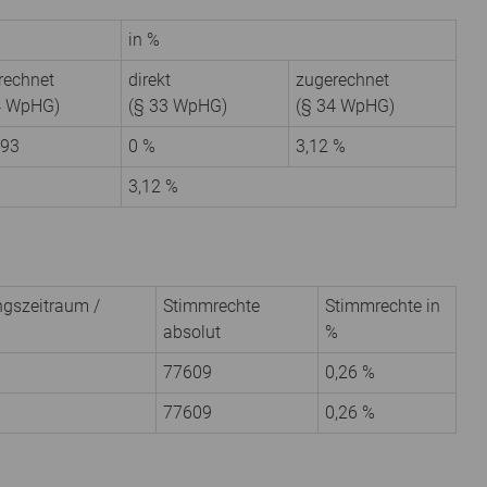
in %
rechnet
direkt
zugerechnet
4 WpHG)
(§ 33 WpHG)
(§ 34 WpHG)
93
0 %
3,12 %
3,12 %
gs­zeitraum /
Stimmrechte
Stimmrechte in
absolut
%
77609
0,26 %
77609
0,26 %