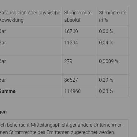
Barausgleich oder physische
Stimmrechte
Stimmrechte
Abwicklung
absolut
in %
Bar
16760
0,06 %
Bar
11394
0,04 %
Bar
279
0,0009 %
Bar
86527
0,29 %
Summe
114960
0,38 %
igen
noch beherrscht Mitteilungspflichtiger andere Unternehmen,
denen Stimmrechte des Emittenten zugerechnet werden.