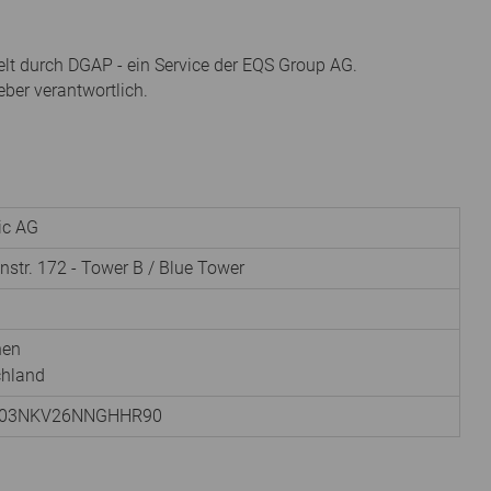
elt durch DGAP - ein Service der EQS Group AG.
eber verantwortlich.
nic AG
instr. 172 - Tower B / Blue Tower
hen
chland
003NKV26NNGHHR90