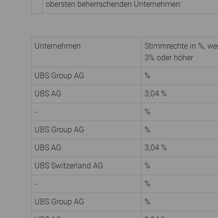
obersten beherrschenden Unternehmen:
Unternehmen
Stimmrechte in %, w
3% oder höher
UBS Group AG
%
UBS AG
3,04 %
-
%
UBS Group AG
%
UBS AG
3,04 %
UBS Switzerland AG
%
-
%
UBS Group AG
%