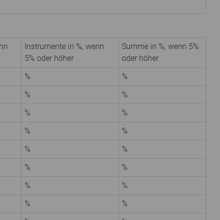
enn
Instrumente in %, wenn
Summe in %, wenn 5%
5% oder höher
oder höher
%
%
%
%
%
%
%
%
%
%
%
%
%
%
%
%