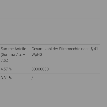
Summe Anteile
Gesamtzahl der Stimmrechte nach § 41
(Summe 7.a. +
WpHG
7.b.)
4,57 %
30000000
3,81 %
/