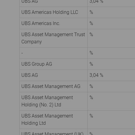
UBS AG
3,04 %
UBS Americas Holding LLC
%
UBS Americas Inc.
%
UBS Asset Management Trust
%
Company
-
%
UBS Group AG
%
UBS AG
3,04 %
UBS Asset Management AG
%
UBS Asset Management
%
Holding (No. 2) Ltd
UBS Asset Management
%
Holding Ltd
UBS Asset Management (UK)
%