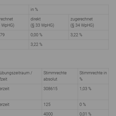
in %
rechnet
direkt
zugerechnet
4 WpHG)
(§ 33 WpHG)
(§ 34 WpHG)
79
0,00 %
3,22 %
3,22 %
übungs­zeitraum /
Stimmrechte
Stimmrechte in
zeit
absolut
%
erzeit
308615
1,03 %
erzeit
125
0 %
4000
0,01 %