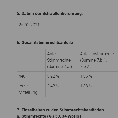
5. Datum der Schwellenberührung:
25.01.2021
6. Gesamtstimmrechtsanteile
Anteil
Anteil Instrumente
Stimmrechte
(Summe 7.b.1.+
(Summe 7.a.)
7.b.2.)
neu
3,22 %
1,35 %
letzte
2,43 %
1,38 %
Mitteilung
7. Einzelheiten zu den Stimmrechtsbeständen
a. Stimmrechte (§§ 33, 34 WpHG)