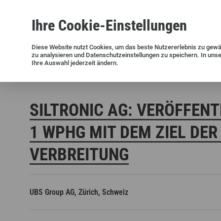
Ihre
Cookie
-Einstellungen
Siliziumwafer
Siltronic AG
Nachhaltigkeit
Erfolgsgeschichten
Investor Relations
Presseinformationen
Diese
Website
nutzt Cookies, um das beste Nutzererlebnis zu gewä
zu analysieren und Datenschutzeinstellungen zu speichern. In uns
Aktuelle Meldungen und Archiv
Ihre Auswahl jederzeit ändern.
Siltronic AG
Investoren
Finanzmeldungen
Stimmrechts
SILTRONIC AG: VERÖFFENT
WPHG MIT DEM ZIEL DER 
ERBREITUNG
Offene Stellen in Deutschland
Offene Stellen in den USA
UBS Group AG, Zürich, Schweiz
Offene Stellen in Singapur