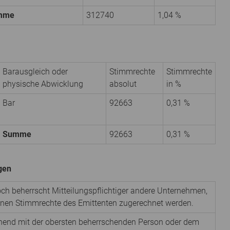
mme
312740
1,04 %
Barausgleich oder
Stimmrechte
Stimmrechte
physische Abwicklung
absolut
in %
Bar
92663
0,31 %
Summe
92663
0,31 %
igen
noch beherrscht Mitteilungspflichtiger andere Unternehmen,
denen Stimmrechte des Emittenten zugerechnet werden.
nnend mit der obersten beherrschenden Person oder dem