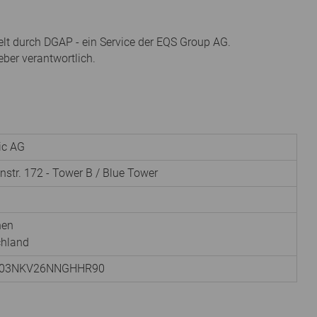
elt durch DGAP - ein Service der EQS Group AG.
eber verantwortlich.
nic AG
instr. 172 - Tower B / Blue Tower
hen
chland
003NKV26NNGHHR90