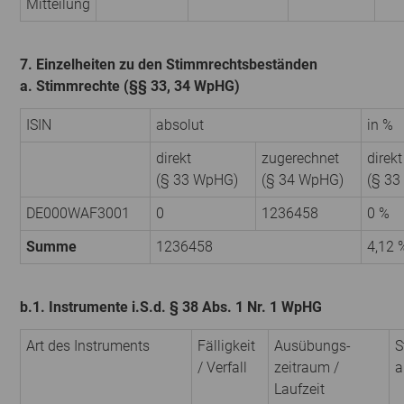
Mitteilung
7. Einzelheiten zu den Stimmrechtsbeständen
a. Stimmrechte (§§ 33, 34 WpHG)
ISIN
absolut
in %
direkt
zugerechnet
direkt
(§ 33 WpHG)
(§ 34 WpHG)
(§ 3
DE000WAF3001
0
1236458
0 %
Summe
1236458
4,12 
b.1. Instrumente i.S.d. § 38 Abs. 1 Nr. 1 WpHG
Art des Instruments
Fälligkeit
Ausübungs­
S
/ Verfall
zeitraum /
a
Laufzeit