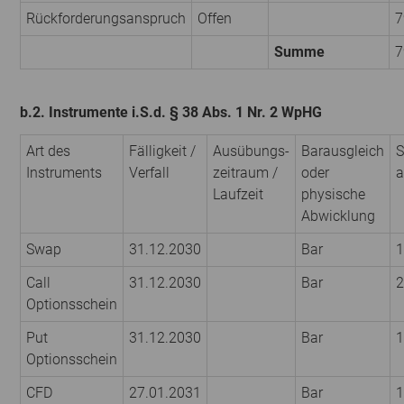
Rückforderungsanspruch
Offen
7
Summe
7
b.2. Instrumente i.S.d. § 38 Abs. 1 Nr. 2 WpHG
Art des
Fälligkeit /
Ausübungs­
Barausgleich
S
Instruments
Verfall
zeitraum /
oder
a
Laufzeit
physische
Abwicklung
Swap
31.12.2030
Bar
1
Call
31.12.2030
Bar
2
Optionsschein
Put
31.12.2030
Bar
1
Optionsschein
CFD
27.01.2031
Bar
1