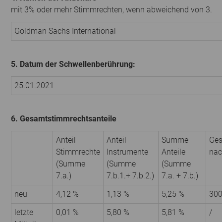
mit 3% oder mehr Stimmrechten, wenn abweichend von 3.
Goldman Sachs International
5. Datum der Schwellenberührung:
25.01.2021
6. Gesamtstimmrechtsanteile
Anteil
Anteil
Summe
Ges
Stimmrechte
Instrumente
Anteile
nac
(Summe
(Summe
(Summe
7.a.)
7.b.1.+ 7.b.2.)
7.a. + 7.b.)
neu
4,12 %
1,13 %
5,25 %
30
letzte
0,01 %
5,80 %
5,81 %
/