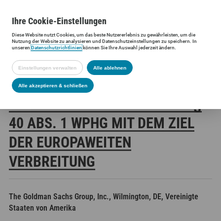
Ihre
Cookie
-Einstellungen
Diese
Website
nutzt Cookies, um das beste Nutzererlebnis zu gewährleisten, um die
Siltronic AG
Investoren
Finanzmeldungen
Stimmrechtsmittei
Nutzung der
Website
zu analysieren und Datenschutzeinstellungen zu speichern. In
unseren
Datenschutzrichtlinien
können Sie Ihre Auswahl jederzeit ändern.
Einstellungen verwalten
Alle ablehnen
SILTRONIC AG:
Alle akzeptieren & schließen
VERÖFFENTLICHUNG GEMÄSS § 4
0 ABS. 1 WPHG MIT DEM ZIEL D
ER EUROPAWEITEN V
ERBREITUNG
The Goldman Sachs Group, Inc., Wilmington, DE, Vereinigte
Staaten von Amerika