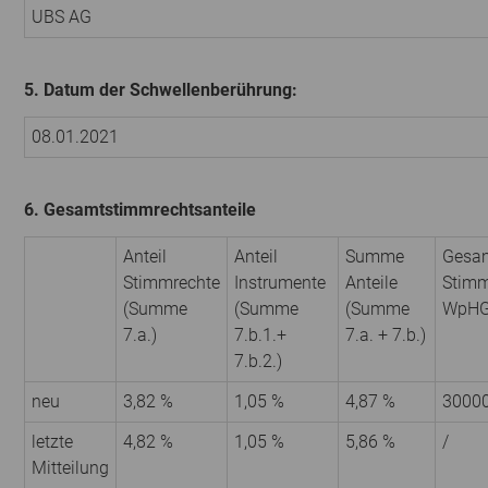
UBS AG
5. Datum der Schwellenberührung:
08.01.2021
6. Gesamtstimmrechtsanteile
Anteil
Anteil
Summe
Gesam
Stimmrechte
Instrumente
Anteile
Stimm
(Summe
(Summe
(Summe
WpH
7.a.)
7.b.1.+
7.a. + 7.b.)
7.b.2.)
neu
3,82 %
1,05 %
4,87 %
3000
letzte
4,82 %
1,05 %
5,86 %
/
Mitteilung