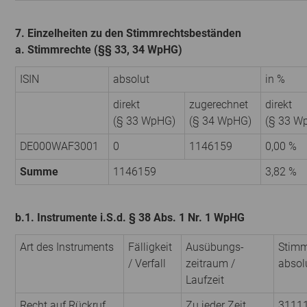
7. Einzelheiten zu den Stimmrechtsbeständen
a. Stimmrechte (§§ 33, 34 WpHG)
ISIN
absolut
in %
direkt
zugerechnet
direkt
(§ 33 WpHG)
(§ 34 WpHG)
(§ 33 W
DE000WAF3001
0
1146159
0,00 %
Summe
1146159
3,82 %
b.1. Instrumente i.S.d. § 38 Abs. 1 Nr. 1 WpHG
Art des Instruments
Fälligkeit
Ausübungs­
Stimm
/ Verfall
zeitraum /
absol
Laufzeit
Recht auf Rückruf
Zu jeder Zeit
3111