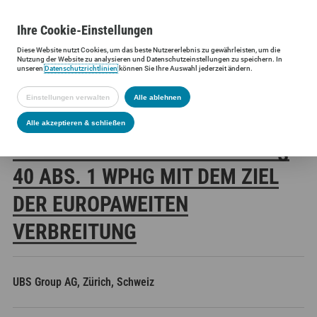
Ihre
Cookie
-Einstellungen
Diese
Website
nutzt Cookies, um das beste Nutzererlebnis zu gewährleisten, um die
Siltronic AG
Investoren
Finanzmeldungen
Stimmrechtsmittei
Nutzung der
Website
zu analysieren und Datenschutzeinstellungen zu speichern. In
unseren
Datenschutzrichtlinien
können Sie Ihre Auswahl jederzeit ändern.
Einstellungen verwalten
Alle ablehnen
SILTRONIC AG:
Alle akzeptieren & schließen
VERÖFFENTLICHUNG GEMÄSS § 4
0 ABS. 1 WPHG MIT DEM ZIEL D
ER EUROPAWEITEN V
ERBREITUNG
UBS Group AG, Zürich, Schweiz