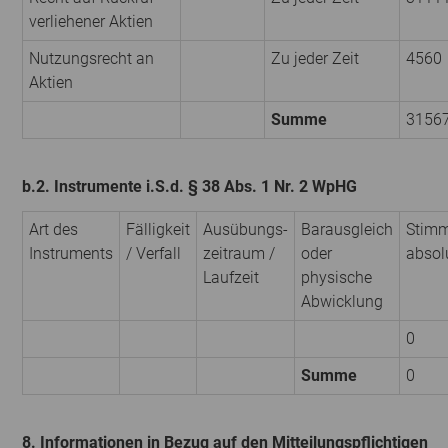
verliehener Aktien
Nutzungsrecht an
Zu jeder Zeit
4560
Aktien
Summe
3156
b.2. Instrumente i.S.d. § 38 Abs. 1 Nr. 2 WpHG
Art des
Fälligkeit
Ausübungs­
Barausgleich
Stimm
Instruments
/ Verfall
zeitraum /
oder
absol
Laufzeit
physische
Abwicklung
0
Summe
0
8. Informationen in Bezug auf den Mitteilungspflichtigen