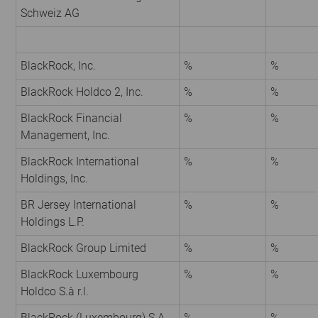
Schweiz AG
BlackRock, Inc.
%
%
BlackRock Holdco 2, Inc.
%
%
BlackRock Financial
%
%
Management, Inc.
BlackRock International
%
%
Holdings, Inc.
BR Jersey International
%
%
Holdings L.P.
BlackRock Group Limited
%
%
BlackRock Luxembourg
%
%
Holdco S.à r.l.
BlackRock (Luxembourg) S.A.
%
%