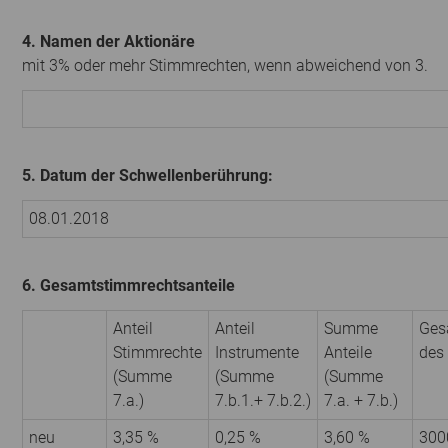
4. Namen der Aktionäre
mit 3% oder mehr Stimmrechten, wenn abweichend von 3.
5. Datum der Schwellenberührung:
08.01.2018
6. Gesamtstimmrechtsanteile
Anteil
Anteil
Summe
Ges
Stimmrechte
Instrumente
Anteile
des
(Summe
(Summe
(Summe
7.a.)
7.b.1.+ 7.b.2.)
7.a. + 7.b.)
neu
3,35 %
0,25 %
3,60 %
300