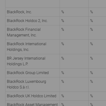
BlackRock, Inc.
%
%
BlackRock Holdco 2, Inc.
%
%
BlackRock Financial
%
%
Management, Inc.
BlackRock International
%
%
Holdings, Inc.
BR Jersey International
%
%
Holdings L.P.
BlackRock Group Limited
%
%
BlackRock Luxembourg
%
%
Holdco S.à r.l.
BlackRock UK Holdco Limited
%
%
BlackRock Asset Management
%
%