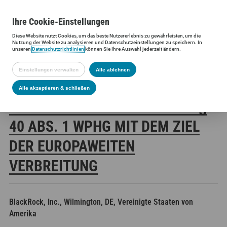
Ihre
Cookie
-Einstellungen
Diese
Website
nutzt Cookies, um das beste Nutzererlebnis zu gewährleisten, um die
Siltronic AG
Investoren
Finanzmeldungen
Stimmrechtsmittei
Nutzung der
Website
zu analysieren und Datenschutzeinstellungen zu speichern. In
unseren
Datenschutzrichtlinien
können Sie Ihre Auswahl jederzeit ändern.
Einstellungen verwalten
Alle ablehnen
SILTRONIC AG:
Alle akzeptieren & schließen
VERÖFFENTLICHUNG GEMÄSS § 4
0 ABS. 1 WPHG MIT DEM ZIEL D
ER EUROPAWEITEN V
ERBREITUNG
BlackRock, Inc., Wilmington, DE, Vereinigte Staaten von
Amerika