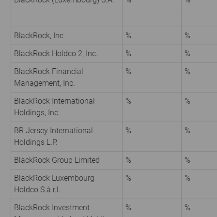
BlackRock, Inc.
%
%
BlackRock Holdco 2, Inc.
%
%
BlackRock Financial
%
%
Management, Inc.
BlackRock International
%
%
Holdings, Inc.
BR Jersey International
%
%
Holdings L.P.
BlackRock Group Limited
%
%
BlackRock Luxembourg
%
%
Holdco S.à r.l.
BlackRock Investment
%
%