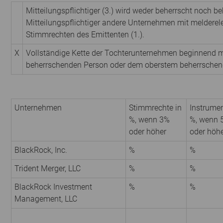
Mitteilungspflichtiger (3.) wird weder beherrscht noch be
Mitteilungspflichtiger andere Unternehmen mit melderel
Stimmrechten des Emittenten (1.).
X
Vollständige Kette der Tochterunternehmen beginnend m
beherrschenden Person oder dem oberstem beherrsche
Unternehmen
Stimmrechte in
Instrumen
%, wenn 3%
%, wenn 
oder höher
oder höh
BlackRock, Inc.
%
%
Trident Merger, LLC
%
%
BlackRock Investment
%
%
Management, LLC