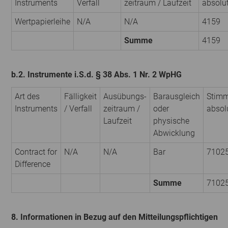
Instruments
Verfall
zeitraum / Laufzeit
absolu
Wertpapierleihe
N/A
N/A
4159
Summe
4159
b.2. Instrumente i.S.d. § 38 Abs. 1 Nr. 2 WpHG
Art des
Fälligkeit
Ausübungs­
Barausgleich
Stimm
Instruments
/ Verfall
zeitraum /
oder
absol
Laufzeit
physische
Abwicklung
Contract for
N/A
N/A
Bar
7102
Difference
Summe
7102
8. Informationen in Bezug auf den Mitteilungspflichtigen