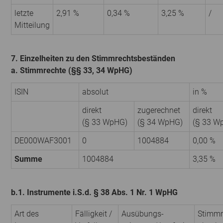
letzte
2,91 %
0,34 %
3,25 %
/
Mitteilung
7. Einzelheiten zu den Stimmrechtsbeständen
a. Stimmrechte (§§ 33, 34 WpHG)
ISIN
absolut
in %
direkt
zugerechnet
direkt
(§ 33 WpHG)
(§ 34 WpHG)
(§ 33 W
DE000WAF3001
0
1004884
0,00 %
Summe
1004884
3,35 %
b.1. Instrumente i.S.d. § 38 Abs. 1 Nr. 1 WpHG
Art des
Fälligkeit /
Ausübungs­
Stimmr