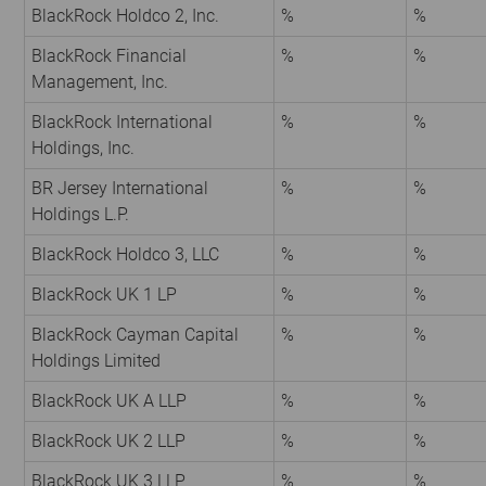
BlackRock Holdco 2, Inc.
%
%
BlackRock Financial
%
%
Management, Inc.
BlackRock International
%
%
Holdings, Inc.
BR Jersey International
%
%
Holdings L.P.
BlackRock Holdco 3, LLC
%
%
BlackRock UK 1 LP
%
%
BlackRock Cayman Capital
%
%
Holdings Limited
BlackRock UK A LLP
%
%
BlackRock UK 2 LLP
%
%
BlackRock UK 3 LLP
%
%