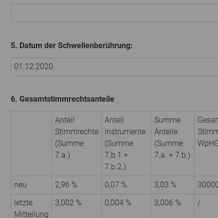
5. Datum der Schwellenberührung:
01.12.2020
6. Gesamtstimmrechtsanteile
Anteil
Anteil
Summe
Gesam
Stimmrechte
Instrumente
Anteile
Stimm
(Summe
(Summe
(Summe
WpH
7.a.)
7.b.1.+
7.a. + 7.b.)
7.b.2.)
neu
2,96 %
0,07 %
3,03 %
3000
letzte
3,002 %
0,004 %
3,006 %
/
Mitteilung