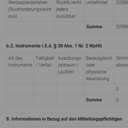
Wertpapierdarlehen
Rückfo.recht
unbefristet
2058
(Rückforderungsrecht
jederz.
aus)
ausübbar
Summe
2058
b.2. Instrumente i.S.d. § 38 Abs. 1 Nr. 2 WpHG
Art des
Fälligkeit
Ausübungs­
Barausgleich
Stimm
Instruments
/ Verfall
zeitraum /
oder
absol
Laufzeit
physische
Abwicklung
0
Summe
0
8. Informationen in Bezug auf den Mitteilungspflichtigen