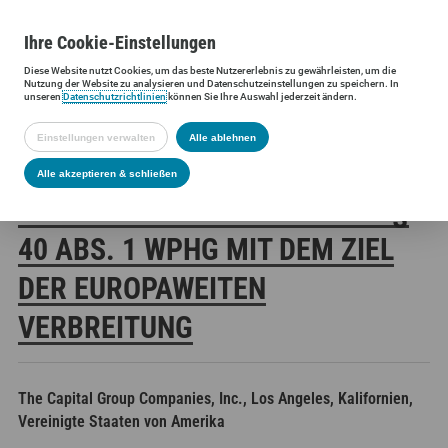
Ihre
Cookie
-Einstellungen
Diese
Website
nutzt Cookies, um das beste Nutzererlebnis zu gewährleisten, um die
Siltronic AG
Investoren
Finanzmeldungen
Stimmrechtsmittei
Nutzung der
Website
zu analysieren und Datenschutzeinstellungen zu speichern. In
unseren
Datenschutzrichtlinien
können Sie Ihre Auswahl jederzeit ändern.
Einstellungen verwalten
Alle ablehnen
SILTRONIC AG:
Alle akzeptieren & schließen
VERÖFFENTLICHUNG GEMÄSS § 4
0 ABS. 1 WPHG MIT DEM ZIEL D
ER EUROPAWEITEN V
ERBREITUNG
The Capital Group Companies, Inc., Los Angeles, Kalifornien,
Vereinigte Staaten von Amerika