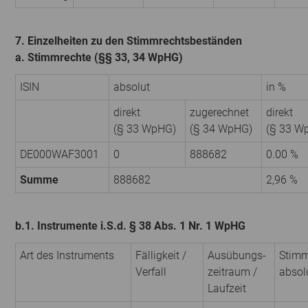
7. Einzelheiten zu den Stimmrechtsbeständen
a. Stimmrechte (§§ 33, 34 WpHG)
ISIN
absolut
in %
direkt
zugerechnet
direkt
(§ 33 WpHG)
(§ 34 WpHG)
(§ 33 W
DE000WAF3001
0
888682
0.00 %
Summe
888682
2,96 %
b.1. Instrumente i.S.d. § 38 Abs. 1 Nr. 1 WpHG
Art des Instruments
Fälligkeit /
Ausübungs­
Stimm
Verfall
zeitraum /
absol
Laufzeit