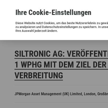
Ihre
Cookie
-Einstellungen
Siliziumwafer
Siltronic AG
Nachhaltigkeit
Erfolgsgeschichten
Investor Relations
Presseinformationen
Diese
Website
nutzt Cookies, um das beste Nutzererlebnis zu gewä
zu analysieren und Datenschutzeinstellungen zu speichern. In uns
Aktuelle Meldungen und Archiv
Ihre Auswahl jederzeit ändern.
Siltronic AG
Investoren
Finanzmeldungen
Stimmrechts
SILTRONIC AG: VERÖFFENT
WPHG MIT DEM ZIEL DER 
ERBREITUNG
Offene Stellen in Deutschland
Offene Stellen in den USA
JPMorgan Asset Management (UK) Limited, London, Großbr
Offene Stellen in Singapur