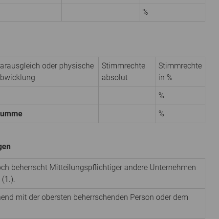
%
arausgleich oder physische
Stimmrechte
Stimmrechte
bwicklung
absolut
in %
%
Summe
%
igen
noch beherrscht Mitteilungspflichtiger andere Unternehmen
(1.).
nend mit der obersten beherrschenden Person oder dem