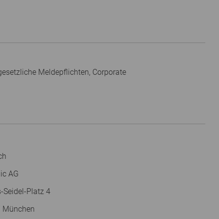
esetzliche Meldepflichten, Corporate
ch
nic AG
-Seidel-Platz 4
7 München