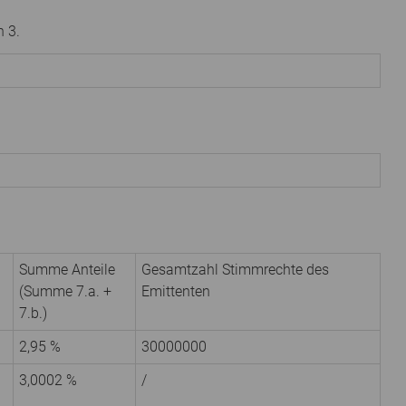
 3.
Summe Anteile
Gesamtzahl Stimmrechte des
(Summe 7.a. +
Emittenten
7.b.)
2,95 %
30000000
3,0002 %
/