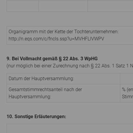
Organigramm mit der Kette der Tochterunternehmen:
http://n.eqs.com/c/fncls.ssp?u=MVHFLIVWPV
9. Bei Vollmacht gemäß § 22 Abs. 3 WpHG
(nur möglich bei einer Zurechnung nach § 22 Abs. 1 Satz 1 
Datum der Hauptversammlung:
Gesamtstimmrechtsanteil nach der
% (en
Hauptversammlung:
Stim
10. Sonstige Erläuterungen: