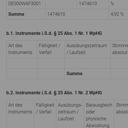
DE000WAF3001
1474610
%
Summe
1474610
4,92 %
b.1. Instrumente i.S.d. § 25 Abs. 1 Nr. 1 WpHG
Art des
Fälligkeit /
Ausübungs­zeitraum
Stimmr
Instruments
Verfall
/ Laufzeit
absolut
Summe
b.2. Instrumente i.S.d. § 25 Abs. 1 Nr. 2 WpHG
Art des
Fälligkeit
Ausübungs­
Barausgleich
Stimm
Instruments
/ Verfall
zeitraum /
oder
absol
Laufzeit
physische
Abwicklung