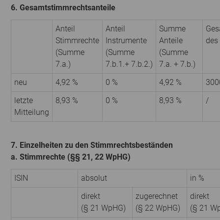
6. Gesamtstimmrechtsanteile
Anteil
Anteil
Summe
Ges
Stimmrechte
Instrumente
Anteile
des
(Summe
(Summe
(Summe
7.a.)
7.b.1.+ 7.b.2.)
7.a. + 7.b.)
neu
4,92 %
0 %
4,92 %
300
letzte
8,93 %
0 %
8,93 %
/
Mitteilung
7. Einzelheiten zu den Stimmrechtsbeständen
a. Stimmrechte (§§ 21, 22 WpHG)
ISIN
absolut
in %
direkt
zugerechnet
direkt
(§ 21 WpHG)
(§ 22 WpHG)
(§ 21 W