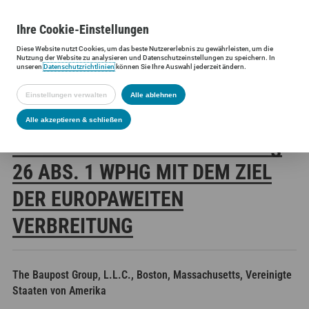
Ihre
Cookie
-Einstellungen
Diese
Website
nutzt Cookies, um das beste Nutzererlebnis zu gewährleisten, um die
Siltronic AG
Investoren
Finanzmeldungen
Stimmrechtsmittei
Nutzung der
Website
zu analysieren und Datenschutzeinstellungen zu speichern. In
unseren
Datenschutzrichtlinien
können Sie Ihre Auswahl jederzeit ändern.
Einstellungen verwalten
Alle ablehnen
SILTRONIC AG:
Alle akzeptieren & schließen
VERÖFFENTLICHUNG GEMÄSS § 2
6 ABS. 1 WPHG MIT DEM ZIEL D
ER EUROPAWEITEN V
ERBREITUNG
The Baupost Group, L.L.C., Boston, Massachusetts, Vereinigte
Staaten von Amerika