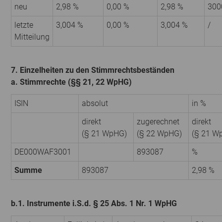
neu
2,98 %
0,00 %
2,98 %
300
letzte
3,004 %
0,00 %
3,004 %
/
Mitteilung
7. Einzelheiten zu den Stimmrechtsbeständen
a. Stimmrechte (§§ 21, 22 WpHG)
ISIN
absolut
in %
direkt
zugerechnet
direkt
(§ 21 WpHG)
(§ 22 WpHG)
(§ 21 W
DE000WAF3001
893087
%
Summe
893087
2,98 %
b.1. Instrumente i.S.d. § 25 Abs. 1 Nr. 1 WpHG