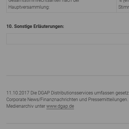
Gesamtstimmrechtsanteil nach der
% (en
Hauptversammlung:
Stim
10. Sonstige Erläuterungen:
11.10.2017 Die DGAP Distributionsservices umfassen gesetzl
Corporate News/Finanznachrichten und Pressemitteilungen.
Medienarchiv unter
www.dgap.de