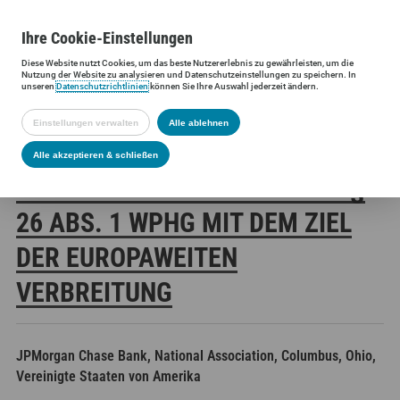
Ihre
Cookie
-Einstellungen
Diese
Website
nutzt Cookies, um das beste Nutzererlebnis zu gewährleisten, um die
Siltronic AG
Investoren
Finanzmeldungen
Stimmrechtsmittei
Nutzung der
Website
zu analysieren und Datenschutzeinstellungen zu speichern. In
unseren
Datenschutzrichtlinien
können Sie Ihre Auswahl jederzeit ändern.
Einstellungen verwalten
Alle ablehnen
SILTRONIC AG:
Alle akzeptieren & schließen
VERÖFFENTLICHUNG GEMÄSS § 2
6 ABS. 1 WPHG MIT DEM ZIEL D
ER EUROPAWEITEN V
ERBREITUNG
JPMorgan Chase Bank, National Association, Columbus, Ohio,
Vereinigte Staaten von Amerika