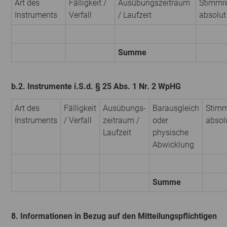
Art des
Fälligkeit /
Ausübungs­zeitraum
Stimmr
Instruments
Verfall
/ Laufzeit
absolut
Summe
b.2. Instrumente i.S.d. § 25 Abs. 1 Nr. 2 WpHG
Art des
Fälligkeit
Ausübungs­
Barausgleich
Stimm
Instruments
/ Verfall
zeitraum /
oder
absol
Laufzeit
physische
Abwicklung
Summe
8. Informationen in Bezug auf den Mitteilungspflichtigen