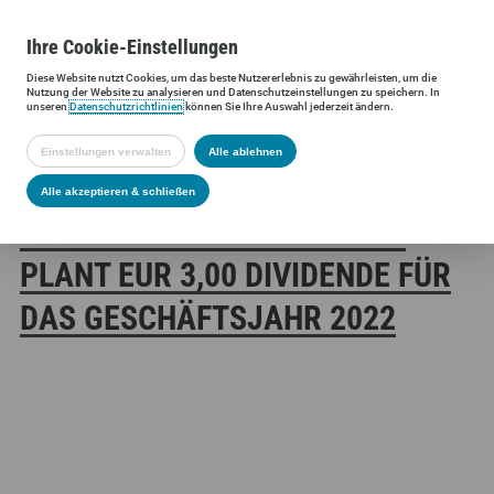
Ihre
Cookie
-Einstellungen
Diese
Website
nutzt Cookies, um das beste Nutzererlebnis zu gewährleisten, um die
Siltronic AG
Investoren
Finanzmeldungen
Ad-hoc-Meldungen
Nutzung der
Website
zu analysieren und Datenschutzeinstellungen zu speichern. In
unseren
Datenschutzrichtlinien
können Sie Ihre Auswahl jederzeit ändern.
Einstellungen verwalten
Alle ablehnen
SILTRONIC AG PASST
Alle akzeptieren & schließen
DIVIDENDENPOLITIK AN UND
PLANT EUR 3,00 DIVIDENDE FÜR
DAS GESCHÄFTSJAHR 2022