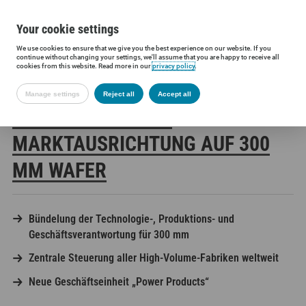
Your cookie settings
We use cookies to ensure that we give you the best experience on our website. If you
Siltronic AG
Press
Press releases
continue without changing your settings, we'll assume that you are happy to receive all
cookies from this website. Read more in our
privacy policy
.
Manage settings
Reject all
Accept all
SILTRONIC STÄRKT
MARKTAUSRICHTUNG AUF 300
MM WAFER
Bündelung der Technologie-, Produktions- und
Geschäftsverantwortung für 300 mm
Zentrale Steuerung aller High-Volume-Fabriken weltweit
Neue Geschäftseinheit „Power Products“