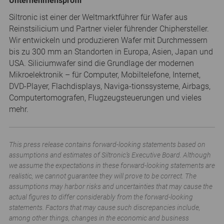
Unternehmensprofil
Siltronic ist einer der Weltmarktführer für Wafer aus
Reinstsilicium und Partner vieler führender Chiphersteller.
Wir entwickeln und produzieren Wafer mit Durchmessern
bis zu 300 mm an Standorten in Europa, Asien, Japan und
USA. Siliciumwafer sind die Grundlage der modernen
Mikroelektronik – für Computer, Mobiltelefone, Internet,
DVD-Player, Flachdisplays, Naviga-tionssysteme, Airbags,
Computertomografen, Flugzeugsteuerungen und vieles
mehr.
This press release contains forward-looking statements based on
assumptions and estimates of Siltronic’s Executive Board. Although
we assume the expectations in these forward-looking statements are
realistic, we cannot guarantee they will prove to be correct. The
assumptions may harbor risks and uncertainties that may cause the
actual figures to differ considerably from the forward-looking
statements. Factors that may cause such discrepancies include,
among other things, changes in the economic and business