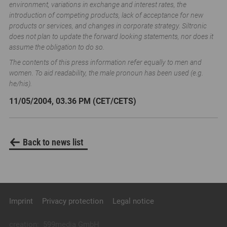
environment, variations in exchange and interest rates, the
introduction of competing products, lack of acceptance for new
products or services, and changes in corporate strategy. Siltronic
does not plan to update the forward looking statements, nor does it
assume the obligation to do so.
The contents of this press information refer equally to men and
women. To aid readability, the male pronoun has been used (e.g.
he/his).
11/05/2004, 03.36 PM (CET/CETS)
Back to news list
Imprint
Privacy protection
Legal notice
creation:
599media GmbH